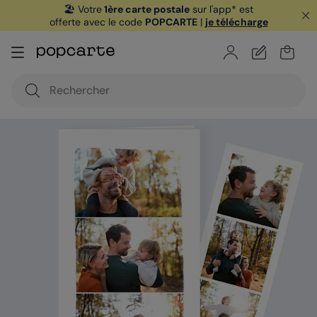
🏖️ Votre
1ère carte postale
sur l'app* est
offerte avec le code
POPCARTE
|
je télécharge