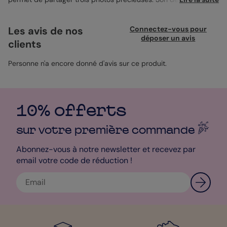
met en valeur vos moments tendres en famille. Idéal pour
exprimer votre affection, le papier satiné pelliculé offre une
finition élégante qui sublime vos images. Avec son format
Les avis de nos
Connectez-vous pour
pratique, cette carte devient un cadeau personnalisé et
déposer un avis
clients
mémorable pour votre papa, le tout sans fioritures. Simple à
créer, libre de le faire.
Personne n'a encore donné d'avis sur ce produit.
10% offerts
sur votre première
commande
Abonnez-vous à notre newsletter et recevez par
email votre code de réduction !