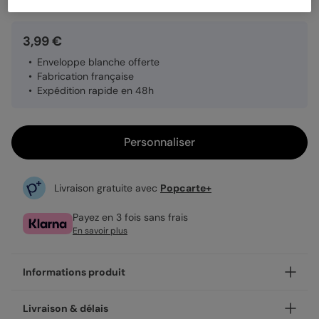
3,99 €
Enveloppe blanche offerte
Fabrication française
Expédition rapide en 48h
Personnaliser
Livraison gratuite avec
Popcarte+
Payez en 3 fois sans frais
En savoir plus
Informations produit
Personnalisez votre fête des pères Trois photos.
Livraison & délais