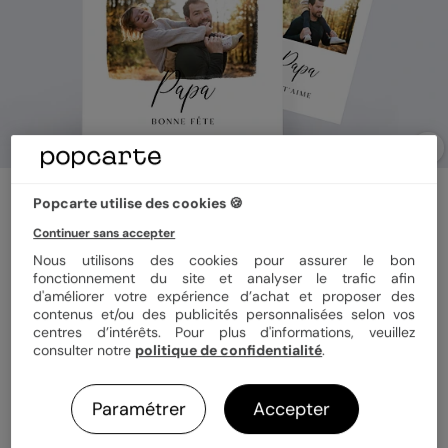
Carte fête des pères
Popcarte utilise des cookies 🍪
Trois photos
Continuer sans accepter
Nous utilisons des cookies pour assurer le bon
fonctionnement du site et analyser le trafic afin
Format
Marque-page 10x21cm
d'améliorer votre expérience d’achat et proposer des
contenus et/ou des publicités personnalisées selon vos
centres d’intérêts. Pour plus d'informations, veuillez
consulter notre
politique de confidentialité
.
Papier
Papier Satiné
Paramétrer
Accepter
Quantité
1 marque-page