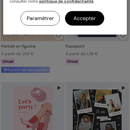
consulter notre
politique de confidentialité
.
Paramétrer
Accepter
Portrait en figurine
Passeport
À partir de 1,69 €
À partir de 1,39 €
Virtuel
Virtuel
À partir de votre photo