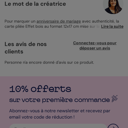
Le mot de la créatrice
Pour marquer un
anniversaire de mariage
avec authenticité, la
carte pliée Effet bois au format 12x17 cm mise sur la sobriété
Lire la suite
d’un visuel façon bois naturel. Ce design chaleureux rappelle la
solidité des liens tissés au fil des années. Personnalisable avec
une photo, elle conjugue simplicité et caractère. Idéalement
Les avis de nos
Connectez-vous pour
imprimée sur papier création, elle s’accorde à une enveloppe
déposer un avis
clients
ivoire. L’option coins arrondis est aussi disponible, pour une
finition douce et soignée.
Personne n'a encore donné d'avis sur ce produit.
10% offerts
sur votre première
commande
Abonnez-vous à notre newsletter et recevez par
email votre code de réduction !