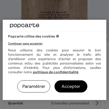
Popcarte utilise des cookies 🍪
Continuer sans accepter
Invitation anniversaire mariage
Nous utilisons des cookies pour assurer le bon
Effet bois
fonctionnement du site et analyser le trafic afin
d'améliorer votre expérience d’achat et proposer des
contenus et/ou des publicités personnalisées selon vos
centres d’intérêts. Pour plus d'informations, veuillez
Format
12x17 cm plié
consulter notre
politique de confidentialité
.
Paramétrer
Accepter
Papier
Papier Satiné
Quantité
Échantillon personnalisé