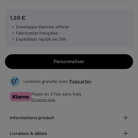
1,39 €
Enveloppe blanche offerte
Fabrication française
Expédition rapide en 24h
Personnaliser
Livraison gratuite avec
Popcarte+
Payez en 3 fois sans frais
En savoir plus
Informations produit
Personnalisez votre invitation anniversaire de mariage Effet
Livraison & délais