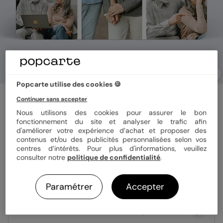
Popcarte utilise des cookies 🍪
Invitation anniversaire mariage
Continuer sans accepter
Pastille
Nous utilisons des cookies pour assurer le bon
fonctionnement du site et analyser le trafic afin
d'améliorer votre expérience d’achat et proposer des
Format
12x17 cm
contenus et/ou des publicités personnalisées selon vos
centres d’intérêts. Pour plus d'informations, veuillez
consulter notre
politique de confidentialité
.
Papier
Papier Satiné
Paramétrer
Accepter
Quantité
Échantillon personnalisé