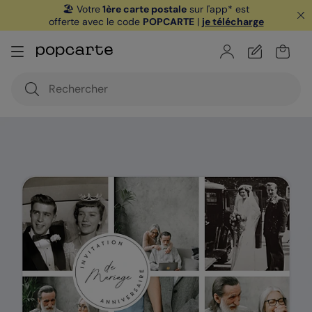
🏖️ Votre
1ère carte postale
sur l'app* est
offerte avec le code
POPCARTE
|
je télécharge