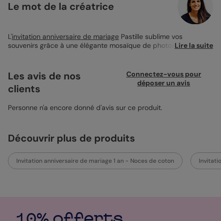
Le mot de la créatrice
L'
invitation anniversaire de mariage
Pastille sublime vos
souvenirs grâce à une élégante mosaïque de photos et une
Lire la suite
pastille centrale raffinée. Idéale pour partager vos plus beaux
moments, elle est personnalisable avec plusieurs clichés et un
texte unique. Imprimée sur un papier de qualité, elle se marie
Les avis de nos
Connectez-vous pour
parfaitement avec une enveloppe rouge carmin pour une
déposer un avis
clients
touche sophistiquée.
Personne n'a encore donné d'avis sur ce produit.
Découvrir plus de produits
Invitation anniversaire de mariage 1 an - Noces de coton
Invitat
10% offerts