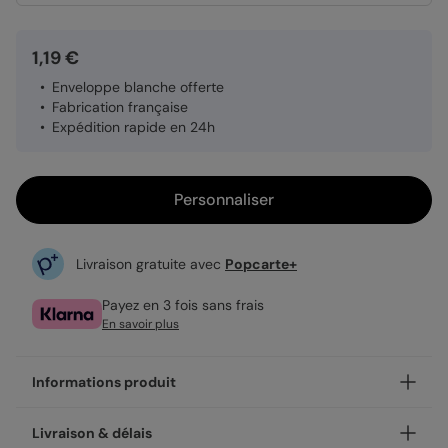
1,19 €
Enveloppe blanche offerte
Fabrication française
Expédition rapide en 24h
Personnaliser
Livraison gratuite avec
Popcarte+
Payez en 3 fois sans frais
En savoir plus
Informations produit
Personnalisez votre invitation anniversaire de mariage
Livraison & délais