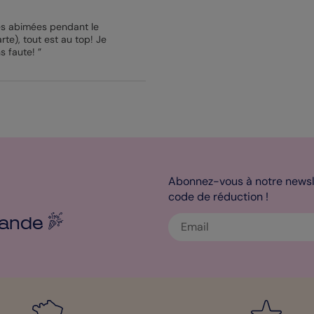
rtes abimées pendant le
te), tout est au top! Je
 faute! ”
Abonnez-vous à notre newsle
code de réduction !
ande