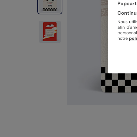
Popcarte
Continu
Nous util
afin d'am
personnal
notre
pol