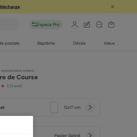
télécharge
Espace Pro
te postale
Baptême
Décès
Vœux
n anniversaire enfant
re de Course
5
(
3
avis)
at
12x17 cm
er
Papier Satiné