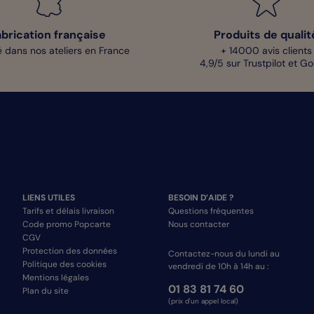
abrication française
Produits de qualit
 dans nos ateliers en France
+ 14000 avis clients
4,9/5 sur Trustpilot et G
LIENS UTILES
BESOIN D’AIDE ?
Tarifs et délais livraison
Questions fréquentes
Code promo Popcarte
Nous contacter
CGV
Protection des données
Contactez-nous du lundi au
Politique des cookies
vendredi de 10h à 14h au :
Mentions légales
01 83 81 74 60
Plan du site
(prix d'un appel local)