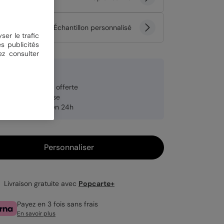
tité
Échantillon personnalisé
ser le trafic
s publicités
ez consulter
 €
veloppe blanche offerte
brication française
pédition rapide en 24h
Personnaliser
Livraison gratuite avec
Popcarte+
Payez en 3 fois sans frais
En savoir plus