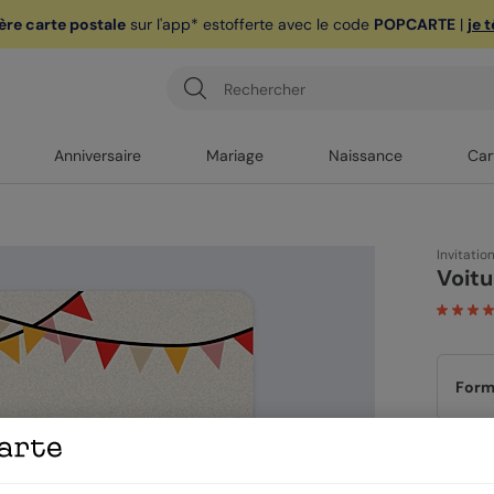
ère carte postale
sur l'app* est
offerte avec le code
POPCARTE
|
je 
Anniversaire
Mariage
Naissance
Car
Invitatio
Voitu
Form
Papi