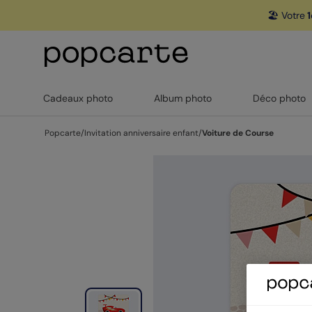
🏖️ Votre
1
Cadeaux photo
Album photo
Déco photo
Popcarte
/
Invitation anniversaire enfant
/
Voiture de Course