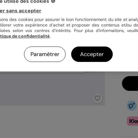
 utilise des cookies 🍪
Quan
er sans accepter
isons des cookies pour assurer le bon fonctionnement du site et analy
éliorer votre expérience d’achat et proposer des contenus et/ou de
isées selon vos centres d’intérêts. Pour plus d'informations, veuill
itique de confidentialité
.
1,09
En
Fa
Paramétrer
Accepter
Ex