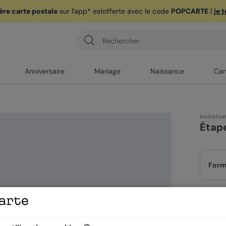
ère carte postale
sur l'app* est
offerte avec le code
POPCARTE
|
je 
Anniversaire
Mariage
Naissance
Car
Invitatio
Étap
Form
Papi