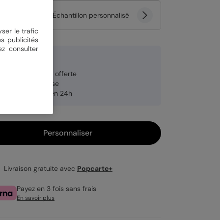
tité
Échantillon personnalisé
ser le trafic
s publicités
ez consulter
 €
veloppe blanche offerte
brication française
pédition rapide en 24h
Personnaliser
Livraison gratuite avec
Popcarte+
Payez en 3 fois sans frais
En savoir plus