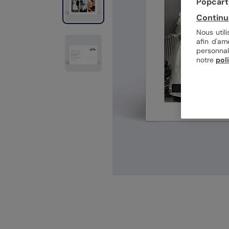
Popcarte
Continu
Nous util
afin d'am
personnal
notre
pol