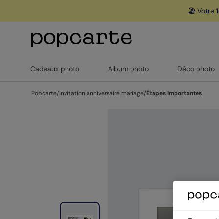
🏖️ Votre
1
Cadeaux photo
Album photo
Déco photo
Popcarte
/
Invitation anniversaire mariage
/
Étapes Importantes