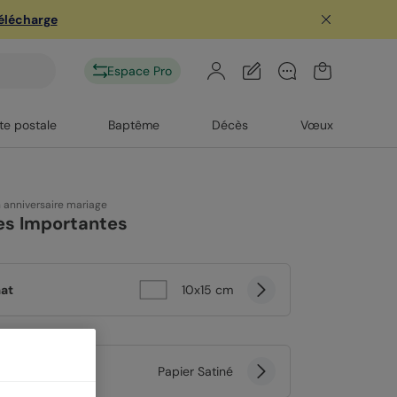
télécharge
Espace Pro
te postale
Baptême
Décès
Vœux
n anniversaire mariage
es Importantes
at
10x15 cm
er
Papier Satiné