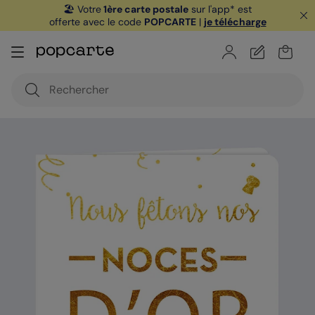
🏖️ Votre
1ère carte postale
sur l'app* est
offerte avec le code
POPCARTE
|
je télécharge