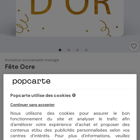
Invitation anniversaire mariage
Fête Ocre
4.8
(
21
avis)
Format
14x14 cm plié
Popcarte utilise des cookies 🍪
Continuer sans accepter
Nous utilisons des cookies pour assurer le bon
fonctionnement du site et analyser le trafic afin
Papier
Papier Satiné
d'améliorer votre expérience d’achat et proposer des
contenus et/ou des publicités personnalisées selon vos
centres d’intérêts. Pour plus d'informations, veuillez