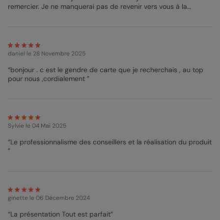
remercier. Je ne manquerai pas de revenir vers vous à la
Mathilde - Pop designer
prochaine occasion. Cordialement Mme Rous Catherine 🌹 ”
daniel
le 28 Novembre 2025
“bonjour . c est le gendre de carte que je recherchais , au top
pour nous ,cordialement ”
Sylvie
le 04 Mai 2025
“Le professionnalisme des conseillers et la réalisation du produit
”
ginette
le 06 Décembre 2024
“La présentation Tout est parfait”