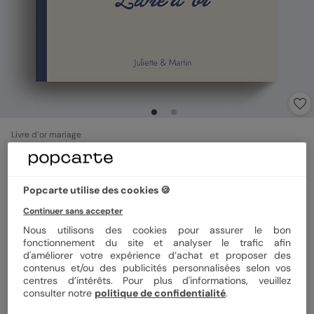
Livre d’or mariage
Notre histoire à la main
Popcarte utilise des cookies 🍪
Format
Carré 21x21 cm
Continuer sans accepter
Nous utilisons des cookies pour assurer le bon
fonctionnement du site et analyser le trafic afin
Quantité
1 livre d'or
d'améliorer votre expérience d’achat et proposer des
contenus et/ou des publicités personnalisées selon vos
centres d’intérêts. Pour plus d'informations, veuillez
consulter notre
politique de confidentialité
.
32,90 €