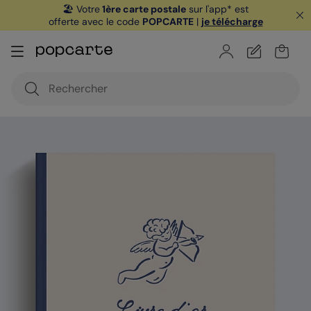
🏖️ Votre
1ère carte postale
sur l'app* est
offerte avec le code
POPCARTE
|
je télécharge