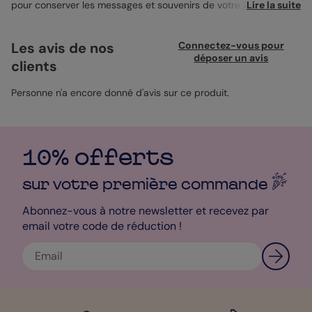
pour conserver les messages et souvenirs de votre journée
Lire la suite
spéciale. Sa couverture ornée d’un motif tendre et intemporel
de cupidon capture l’amour et la beauté de l’instant. Cet album
devient un support personnel où vos proches pourront
Les avis de nos
Connectez-vous pour
librement exprimer leurs vœux et anecdotes. Personnalisez
déposer un avis
clients
chaque page avec des mots doux, des photos et des souvenirs
à votre façon, créant ainsi un recueil unique de votre union. Un
format qui vous ressemble.
Personne n'a encore donné d'avis sur ce produit.
10% offerts
sur votre première
commande
Abonnez-vous à notre newsletter et recevez par
email votre code de réduction !