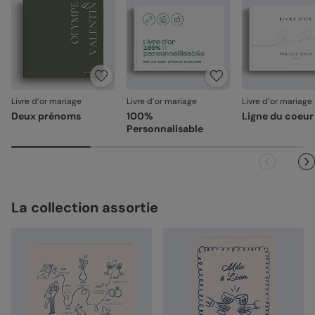
Votre satisfaction, notre priorité
Si vous constatez le moindre souci lié à l'impression, la
reliure ou à l’acheminement, contactez-nous dans les 30
jours. Nous nous occupons de tout et relançons une
impression si nécessaire.
Livre d’or mariage
Livre d’or mariage
Livre d’or mariage
En revanche, si le point concerne la personnalisation que
Deux prénoms
100%
Ligne du coeur
vous avez validée (texte, photo, mise en page), le produit
Personnalisable
ne pourra pas être repris.
La collection assortie