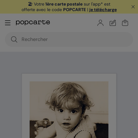
🏖️ Votre
1ère carte postale
sur l'app* est
offerte avec le code
POPCARTE
|
je télécharge