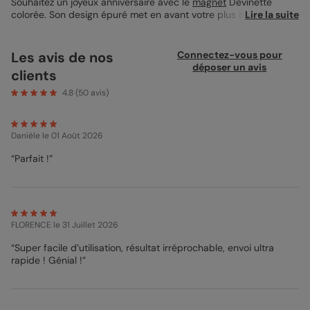
Souhaitez un joyeux anniversaire avec le
magnet
Devinette
colorée. Son design épuré met en avant votre plus belle photo,
Lire la suite
accompagnée d’un message coloré et moderne. Avec son
format 10x10 cm, il se glisse facilement sur n’importe quelle
surface magnétique pour un souvenir durable. Personnalisable
Les avis de nos
Connectez-vous pour
en un clin d’œil, il est imprimé avec soin pour un rendu éclatant
déposer un avis
clients
et élégant.
4.8
(
50
avis)
Danièle
le 01 Août 2026
“Parfait !”
FLORENCE
le 31 Juillet 2026
“Super facile d’utilisation, résultat irréprochable, envoi ultra
rapide ! Génial !”