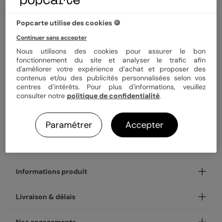
3,99 €
Popcarte utilise des cookies 🍪
Enveloppe blanche offerte
Fabrication française
Continuer sans accepter
Expédition rapide en 48h
Nous utilisons des cookies pour assurer le bon
fonctionnement du site et analyser le trafic afin
d'améliorer votre expérience d’achat et proposer des
contenus et/ou des publicités personnalisées selon vos
Personnaliser
centres d’intérêts. Pour plus d'informations, veuillez
consulter notre
politique de confidentialité
.
Livraison gratuite avec
Popcarte+
Paramétrer
Accepter
Payez en 3 fois sans frais
En savoir plus
Informations produit
Et si votre anniversaire adulte restait affiché bien plus
Livraison & délais
longtemps qu'une carte posée sur une étagère ? Avec nos
Devinette Colorée, vos proches n'ont qu'à le poser sur le
Votre création est imprimée avec soin en 24h ou 48h dans