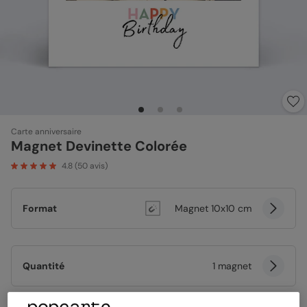
Carte anniversaire
Magnet Devinette Colorée
4.8
(
50
avis)
Format
Magnet 10x10 cm
Quantité
1 magnet