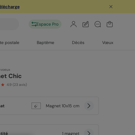
télécharge
Espace Pro
te postale
Baptême
Décès
Vœux
 voeux
et Chic
4.9
(
23
avis)
at
Magnet 10x15 cm
tité
1 magnet