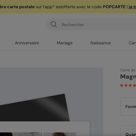
ère carte postale
sur l'app* est
offerte avec le code
POPCARTE
|
je 
Anniversaire
Mariage
Naissance
Car
Carte de
Magn
Form
Quan