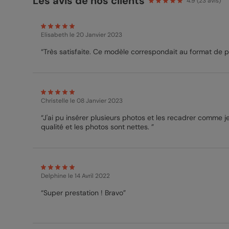
Les avis de nos clients
4.9
(
23
avis)
Elisabeth
le 20 Janvier 2023
“Très satisfaite. Ce modèle correspondait au format de ph
Christelle
le 08 Janvier 2023
“J'ai pu insérer plusieurs photos et les recadrer comme j
qualité et les photos sont nettes. ”
Delphine
le 14 Avril 2022
“Super prestation ! Bravo”