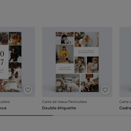
uliers
Carte de Voeux Particuliers
Carte d
nce
Double étiquette
Cadr