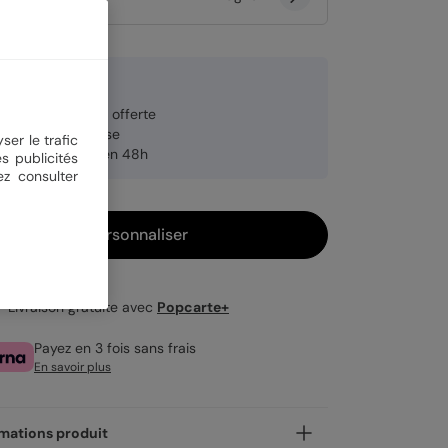
9 €
veloppe blanche offerte
brication française
ser le trafic
pédition rapide en 48h
s publicités
ez consulter
Personnaliser
Livraison gratuite avec
Popcarte+
Payez en 3 fois sans frais
En savoir plus
mations produit