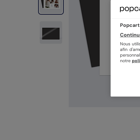
Popcarte
Continu
Nous util
afin d'am
personnal
notre
pol