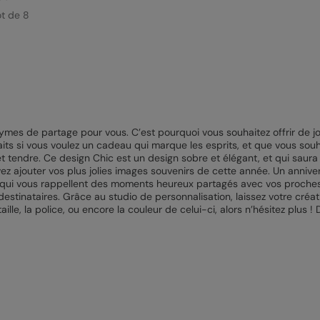
ot de 8
mes de partage pour vous. C’est pourquoi vous souhaitez offrir de jol
its si vous voulez un cadeau qui marque les esprits, et que vous so
endre. Ce design Chic est un design sobre et élégant, et qui saura
ez ajouter vos plus jolies images souvenirs de cette année. Un annive
s qui vous rappellent des moments heureux partagés avec vos proches.
stinataires. Grâce au studio de personnalisation, laissez votre créati
le, la police, ou encore la couleur de celui-ci, alors n’hésitez plus ! D