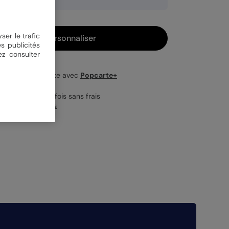
ser le trafic
Personnaliser
s publicités
ez consulter
Livraison gratuite avec
Popcarte+
Payez en 3 fois sans frais
En savoir plus