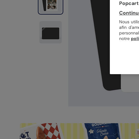
Popcarte
Continu
Nous util
afin d'am
personnal
notre
pol