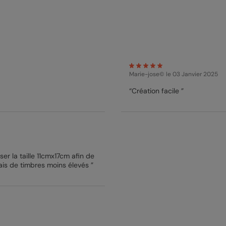
Marie-jose©
le 03 Janvier 2025
“Création facile ”
er la taille 11cmx17cm afin de
ais de timbres moins élevés ”