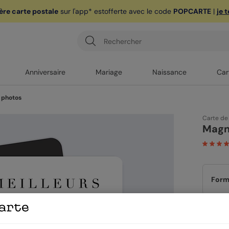
ère carte postale
sur l'app* est
offerte avec le code
POPCARTE
|
je 
Anniversaire
Mariage
Naissance
Car
 photos
Carte de
Magn
Form
3,99