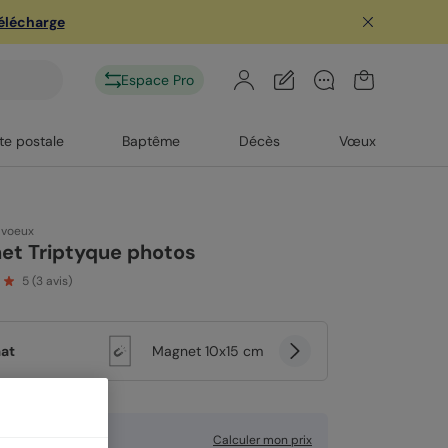
télécharge
Espace Pro
te postale
Baptême
Décès
Vœux
 voeux
et Triptyque photos
5
(
3
avis)
at
Magnet 10x15 cm
 €
Calculer mon prix