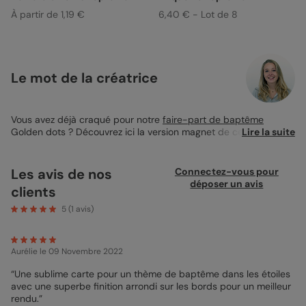
À partir de 1,19 €
6,40 € - Lot de 8
Le mot de la créatrice
Vous avez déjà craqué pour notre
faire-part de baptême
Golden dots ? Découvrez ici la version magnet de ce superbe
Lire la suite
faire-part. Ainsi, si vous souhaitez compléter la papeterie de
baptême de votre enfant, ce
magnet faire-part baptême
est
idéal pour créer un tout harmonieux ! Sur ce joli design,
Les avis de nos
Connectez-vous pour
découvrez un encart à photo circulaire dans lequel vous pouvez
déposer un avis
clients
ajouter une belle photo de votre enfant. Photo de sa naissance
ou photo de famille, choisissez la photo que vous préférez à
5
(
1
avis)
cette occasion. Des petits pois dorés viennent décorer le tout
et vous pouvez, si vous le souhaitez, modifier la couleur du fond
de votre magnet, pour l’accorder à la couleur des pois.
Aurélie
le 09 Novembre 2022
Personnalisez même la zone de texte placée en haut de votre
magnet. Grâce à nos outils de personnalisation, vous avez la
“Une sublime carte pour un thème de baptême dans les étoiles
possibilité de rendre ce magnet de baptême 100% à votre
avec une superbe finition arrondi sur les bords pour un meilleur
image ! Alors n’hésitez plus et laissez libre cours à votre
rendu.”
créativité. Pour toute question concernant la personnalisation