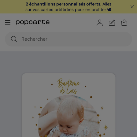
2 échantillons personnalisés offerts.
Allez
sur vos cartes préférées pour en profiter 🕊️
🏖️ Votre
1ère carte postale
sur l'app* est
offerte avec le code
POPCARTE
|
je télécharge