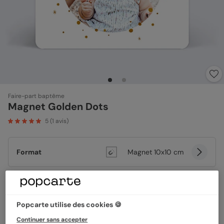
Faire-part baptême
Magnet Golden Dots
5
(
1
avis)
Format
Magnet 10x10 cm
Quantité
Échantillon personnalisé
Popcarte utilise des cookies 🍪
Continuer sans accepter