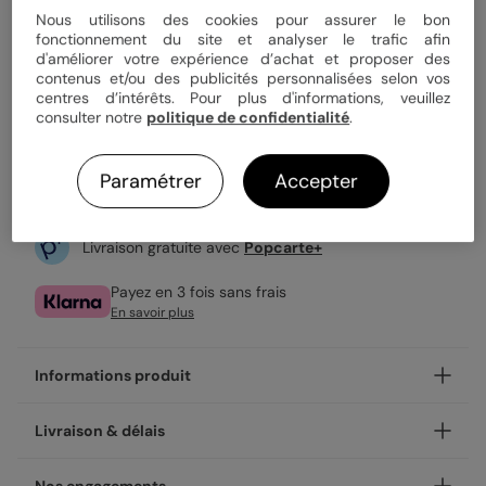
Nous utilisons des cookies pour assurer le bon
2,69 €
fonctionnement du site et analyser le trafic afin
Enveloppe blanche offerte
d'améliorer votre expérience d’achat et proposer des
Fabrication française
contenus et/ou des publicités personnalisées selon vos
centres d’intérêts. Pour plus d'informations, veuillez
Expédition rapide en 48h
consulter notre
politique de confidentialité
.
Personnaliser
Paramétrer
Accepter
Livraison gratuite avec
Popcarte+
Payez en 3 fois sans frais
En savoir plus
Informations produit
Et si votre faire-part baptême restait affiché bien plus
Livraison & délais
longtemps qu'une carte posée sur une étagère ? Avec nos
Golden Dots, vos proches n'ont qu'à le poser sur le frigo ou
Votre création est imprimée avec soin en 24h ou 48h dans