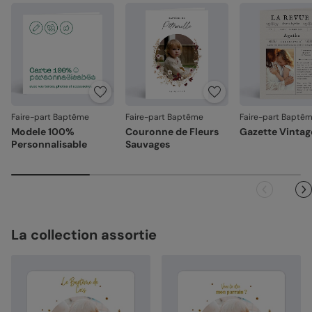
Emballage renforcé
: vos créations arrivent dans un
emballage adapté, pour un résultat intact à l'ouverture.
Votre satisfaction, notre priorité.
Si vous constatez le moindre souci lié à l'impression, au
façonnage ou à l’acheminement, contactez-nous dans les
30 jours. Nous nous occupons de tout et relançons une
impression si nécessaire.
Faire-part Baptême
Faire-part Baptême
Faire-part Baptê
En revanche, si le point concerne la personnalisation que
Modele 100%
Couronne de Fleurs
Gazette Vintag
vous avez validée (texte, photo, mise en page), le produit
Personnalisable
Sauvages
ne pourra pas être repris.
La collection assortie