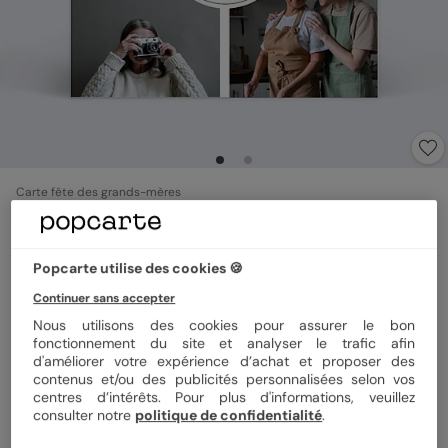
Carte fête des grands-mères
Magnet Pastille d'Amour
Popcarte utilise des cookies 🍪
Format
Magnet 10x10 cm
Continuer sans accepter
Nous utilisons des cookies pour assurer le bon
fonctionnement du site et analyser le trafic afin
d'améliorer votre expérience d’achat et proposer des
Quantité
1 magnet
contenus et/ou des publicités personnalisées selon vos
centres d’intérêts. Pour plus d'informations, veuillez
consulter notre
politique de confidentialité
.
3,99 €