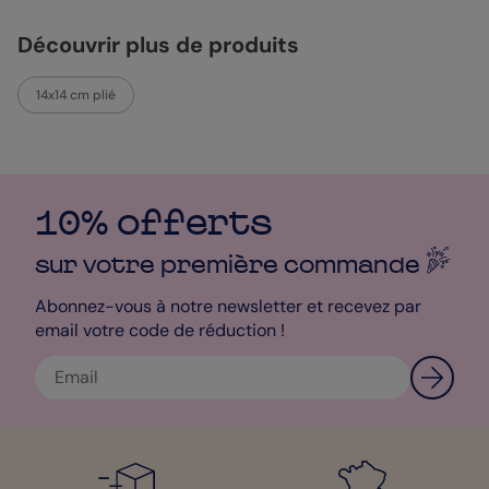
accessoires complémentaires sont les bienvenus pour
peaufiner votre création. Ce magnet est une petite attention qui
Découvrir plus de produits
trouvera sa place chez votre grand-mère, lui rappelant tous les
jours les visages qu'elle chérit.
14x14 cm plié
Sophie - Designer
10% offerts
sur votre première
commande
Abonnez-vous à notre newsletter et recevez par
email votre code de réduction !