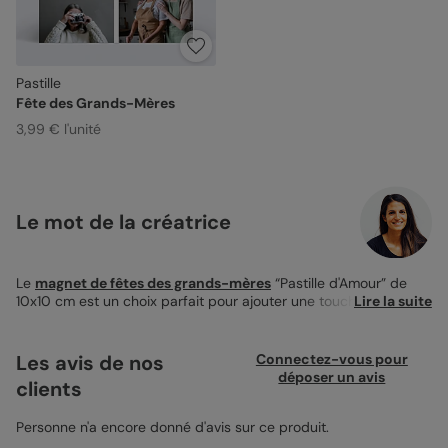
Pastille
Fête des Grands-Mères
3,99 € l'unité
Le mot de la créatrice
Le
magnet de fêtes des grands-mères
“Pastille d'Amour” de
10x10 cm est un choix parfait pour ajouter une touche de
Lire la suite
chaleur sur le frigo de mamie. Pratique et personnalisable, il
permet d'intégrer jusqu'à quatre de vos photos favorites. Simple
à créer, vous pouvez y mettre en avant les moments de
Les avis de nos
Connectez-vous pour
complicité et les sourires échangés. La personnalisation est à
déposer un avis
clients
portée de main avec cet accessoire : choisissez la couleur de
fond qui s'harmonise avec vos clichés, tapez un texte
affectueux avec la police et la taille de votre choix. Ce magnet,
Personne n'a encore donné d'avis sur ce produit.
c'est la garantie d'un cadeau unique et personnel. De plus, les