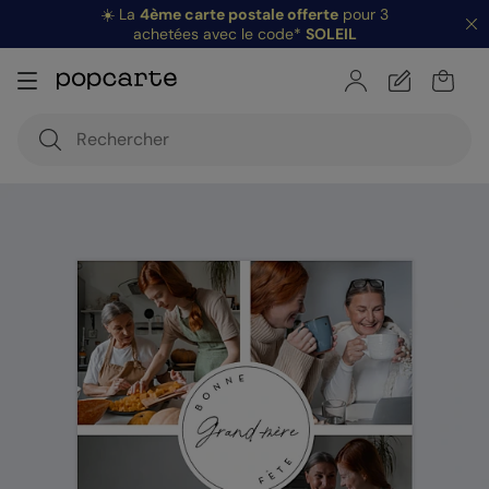
☀️ La
4ème carte postale offerte
pour 3
achetées avec le code*
SOLEIL