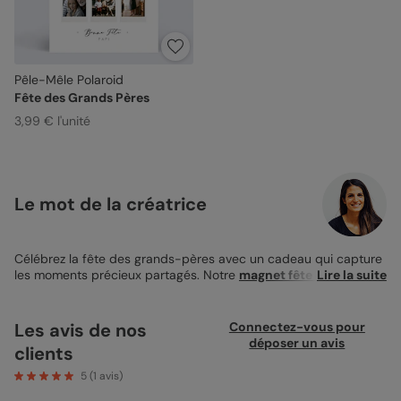
Pêle-Mêle Polaroid
Fête des Grands Pères
3,99 € l'unité
Le mot de la créatrice
Célébrez la fête des grands-pères avec un cadeau qui capture
les moments précieux partagés. Notre
magnet fête des
Lire la suite
grands-pères
"Pêle-Mêle Polaroid" est le choix parfait pour
offrir un souvenir durable et affectueux. Présenté dans un
format pratique de 10x15 cm, ce magnet élégant est orné d'un
Les avis de nos
Connectez-vous pour
montage de photos Polaroid, chacune racontant une histoire
déposer un avis
clients
unique de complicité et de joie. Chaque image reflète des
instants de bonheur, depuis les éclats de rire aux doux
5
(
1
avis)
moments de tranquillité, capturant ainsi l'essence des liens