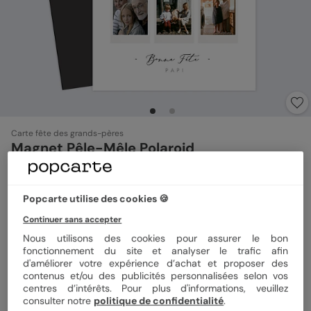
Carte fête des grands-pères
Magnet Pêle-Mêle Polaroid
5
(
1
avis)
Popcarte utilise des cookies 🍪
Format
Magnet 10x15 cm
Continuer sans accepter
Nous utilisons des cookies pour assurer le bon
fonctionnement du site et analyser le trafic afin
d'améliorer votre expérience d’achat et proposer des
Quantité
1 magnet
contenus et/ou des publicités personnalisées selon vos
centres d’intérêts. Pour plus d'informations, veuillez
consulter notre
politique de confidentialité
.