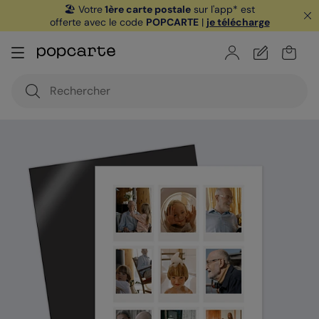
🏖️ Votre
1ère carte postale
sur l'app* est
offerte avec le code
POPCARTE
|
je télécharge