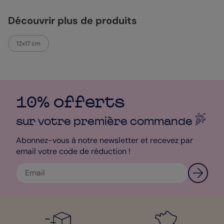
personnalisé ! Utilisez tous nos outils et créez le magnet de fête
des pères parfait ! Si vous vous y prenez un peu tard, vous
Découvrir plus de produits
pouvez opter pour la livraison express qui vous permet de
recevoir votre design le lendemain de sa fabrication. Avec une
attention comme celle-ci, soyez sûr que Papa sera le plus
12x17 cm
heureux de tous les papas ! Si vous souhaitez avoir plus de
renseignements sur la personnalisation de votre design, notre
service client est là pour vous aider.
Bénédicte - Designer
10% offerts
sur votre première
commande
Abonnez-vous à notre newsletter et recevez par
email votre code de réduction !