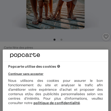
Carte fête des pères
Magnet Typographie
Popcarte utilise des cookies 🍪
Format
Magnet 10x15 cm
Continuer sans accepter
Nous utilisons des cookies pour assurer le bon
fonctionnement du site et analyser le trafic afin
d'améliorer votre expérience d’achat et proposer des
Quantité
1 magnet
contenus et/ou des publicités personnalisées selon vos
centres d’intérêts. Pour plus d'informations, veuillez
consulter notre
politique de confidentialité
.
3,99 €