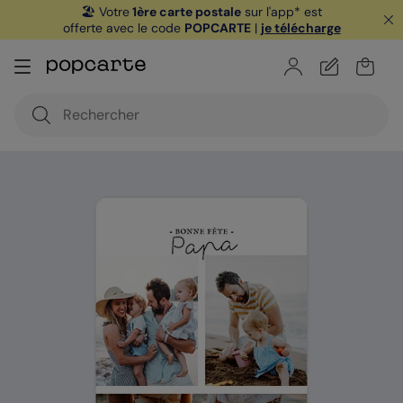
🏖️ Votre
1ère carte postale
sur l'app* est
offerte avec le code
POPCARTE
|
je télécharge