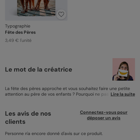
Typographie
Fête des Pères
3,49 € l'unité
Le mot de la créatrice
La fête des pères approche et vous souhaitez faire une petite
attention au père de vos enfants ? Pourquoi ne pas lui offrir un
Lire la suite
joli
magnet de fête des pères
personnalisé ? C’est un cadeau
qui lui fera plaisir à coup sûr ! Avec le design Typographie, vous
avez la possibilité d’ajouter de jolies photos de famille dans les
Les avis de nos
Connectez-vous pour
trois encarts prévus à cet effet. Un petit mot de souhait de
déposer un avis
clients
bonne fête est à votre disposition en haut de votre magnet et
vous pouvez le modifier directement dans le studio de
personnalisation. Également, vous pouvez ajouter des
Personne n'a encore donné d'avis sur ce produit.
accessoires à votre design, afin de rendre le tout d’autant plus