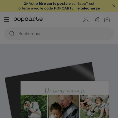
🏖️ Votre
1ère carte postale
sur l'app* est
offerte avec le code
POPCARTE
|
je télécharge