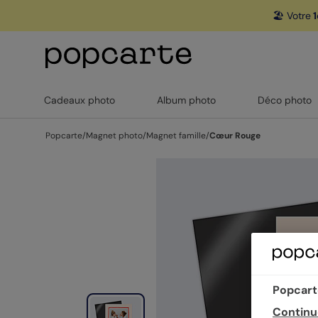
🏖️ Votre
1
Cadeaux photo
Album photo
Déco photo
Popcarte
/
Magnet photo
/
Magnet famille
/
Cœur Rouge
Popcarte
Continu