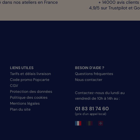
 dans nos ateliers en France
+ 14000 avis clients
4,9/5 sur Trustpilot et G
LIENS UTILES
BESOIN D’AIDE ?
Tarifs et délais livraison
Questions fréquentes
Code promo Popcarte
Nous contacter
CGV
Protection des données
Contactez-nous du lundi au
Politique des cookies
vendredi de 10h à 14h au :
Mentions légales
01 83 81 74 60
Plan du site
(prix d'un appel local)