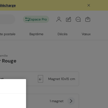
télécharge
Espace Pro
te postale
Baptême
Décès
Vœux
amille
 Rouge
at
Magnet 10x15 cm
tité
1 magnet