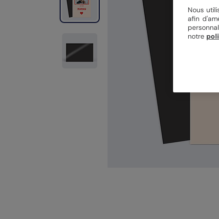
Nous util
afin d'am
personnal
notre
pol