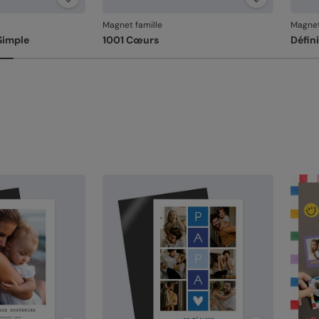
re
Fa
Magnet famille
Magnet
et
Simple
1001 Cœurs
Défini
Em
un
l'
Votre
Si vo
au fa
dans 
relan
En re
que v
produ