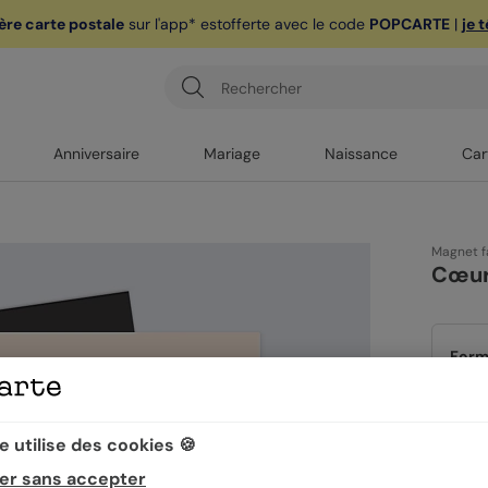
ère carte postale
sur l'app* est
offerte avec le code
POPCARTE
|
je 
Anniversaire
Mariage
Naissance
Car
Magnet f
Cœur
Form
 utilise des cookies 🍪
Quan
er sans accepter