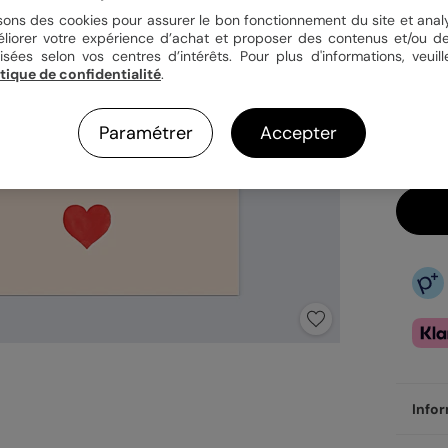
isons des cookies pour assurer le bon fonctionnement du site et analy
éliorer votre expérience d’achat et proposer des contenus et/ou de
isées selon vos centres d’intérêts. Pour plus d'informations, veuill
3,9
itique de confidentialité
.
En
Fa
Paramétrer
Accepter
Ex
Infor