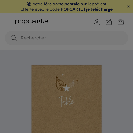
🏖️ Votre
1ère carte postale
sur l'app* est
offerte avec le code
POPCARTE
|
je télécharge