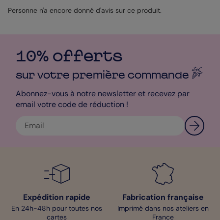
simplicité à un décor plutôt coloré, une touche de naturel à une
décoration fleurie, une touche d’originalité à l’élégance des
Personne n'a encore donné d'avis sur ce produit.
festivités. Vous pourrez choisir de marquer le nom de vos tables
avec une jolie calligraphie en ligne ou bien à la main avec un
feutre blanc pour rester dans les tons de ce
Marque-table
Mariage
. Mon Popconseil de designer pour un rendu magnifique
10% offerts
? Optez pour l’impression sur du Papier Création qui fera
ressortir l’effet Kraft de votre Marque-Table.
sur votre première
commande
Bénédicte – Pop designer
Abonnez-vous à notre newsletter et recevez par
email votre code de réduction !
Expédition rapide
Fabrication française
En 24h-48h pour toutes nos
Imprimé dans nos ateliers en
cartes
France