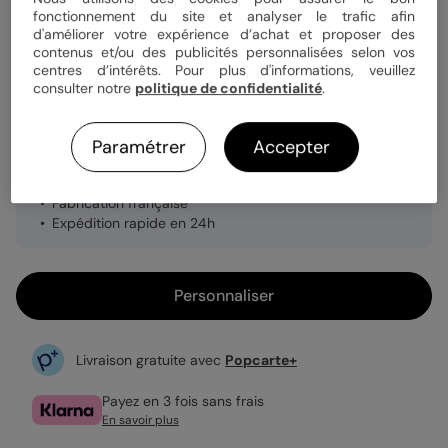
Papier
Papier Satiné
fonctionnement du site et analyser le trafic afin
d'améliorer votre expérience d’achat et proposer des
contenus et/ou des publicités personnalisées selon vos
centres d’intérêts. Pour plus d'informations, veuillez
Quantité
1 carte
consulter notre
politique de confidentialité
.
Paramétrer
Accepter
2,99 €
Papeterie de table assortie
Fabrication française
Expédition rapide en 24h
Personnaliser
Livraison gratuite avec
Popcarte+
Payez en 3 fois sans frais
En savoir plus