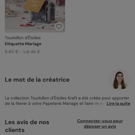
Tourbillon d'Étoiles
Etiquette Mariage
6,40 € - Lot de 8
Le mot de la créatrice
La collection Tourbillon d’Étoiles Kraft a été créée pour apporter
de la féerie à votre Papeterie Mariage et faire rêver vos invités.
Lire la suite
Le Marque-Table Mariage Tourbillon d’Étoiles Kraft suit la lignée
de cette collection et s’invitera à merveille à chacune de vos
tables. Le Kraft rappelle la couleur du liège ou du bois et se
Les avis de nos
Connectez-vous pour
mariera très bien avec tout type de décoration. Ce Marque-
déposer un avis
clients
Table Tourbillon d’Étoiles Kraft apportera une touche de