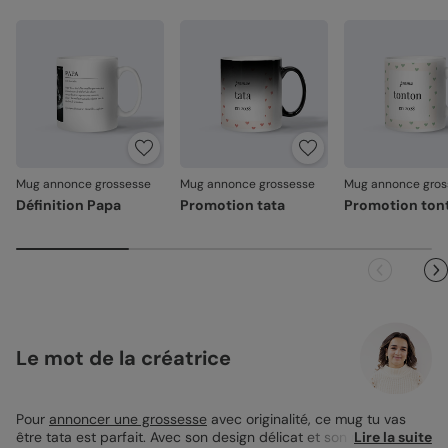
ancré dans la matière, sans relief. Il ne s'écaille pas, il ne
s'efface pas.
Emballage renforcé
: vos créations arrivent dans un
emballage adapté, pour un résultat intact à l'ouverture.
Votre satisfaction, notre priorité
Si vous constatez le moindre souci lié à l'impression ou à
l’acheminement, contactez-nous dans les 30 jours. Nous
nous occupons de tout et relançons une impression si
nécessaire.
Mug annonce grossesse
Mug annonce grossesse
Mug annonce gros
Définition Papa
Promotion tata
Promotion ton
En revanche, si le point concerne la personnalisation que
vous avez validée (texte, photo, mise en page), le produit
ne pourra pas être repris.
Le mot de la créatrice
Pour
annoncer une grossesse
avec originalité, ce mug tu vas
être tata est parfait. Avec son design délicat et son message
Lire la suite