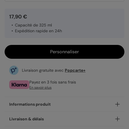
17,90 €
Capacité de 325 ml
Expédition rapide en 24h
Personnaliser
Livraison gratuite avec
Popcarte+
Payez en 3 fois sans frais
En savoir plus
Informations produit
Commencez une journée pas comme les autres, avec le
Livraison & délais
mug annonce grossesse Tu vas être tata. Personnalisez