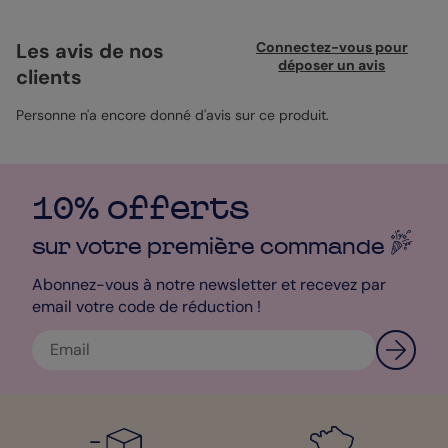
plein de tendresse, il fera sourire la future tata à chaque café
ou thé. Ce mug 325ml en céramique accompagne ce moment
spécial avec une touche personnelle. Laissez un souvenir
Les avis de nos
Connectez-vous pour
inoubliable en personnalisant avec un petit mot doux ou une
déposer un avis
clients
date marquante. Ce cadeau significatif s'intègre parfaitement
au quotidien tout en portant une annonce joyeuse. Un format
qui vous ressemble.
Personne n'a encore donné d'avis sur ce produit.
10% offerts
sur votre première
commande
Abonnez-vous à notre newsletter et recevez par
email votre code de réduction !