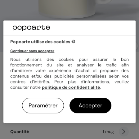
Popcarte utilise des cookies 🍪
Continuer sans accepter
Nous utilisons des cookies pour assurer le bon
Mug annonce grossesse
Tu vas être tata
fonctionnement du site et analyser le trafic afin
d'améliorer votre expérience d’achat et proposer des
contenus et/ou des publicités personnalisées selon vos
centres d’intérêts. Pour plus d'informations, veuillez
Matériau
Céramique
Magique
consulter notre
politique de confidentialité
.
Paramétrer
Accepter
Format
325 ml
Quantité
1 mug