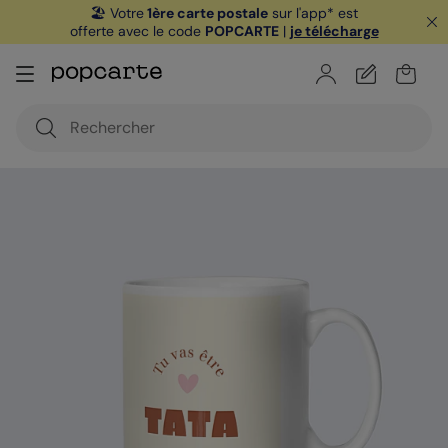
🏖️ Votre
1ère carte postale
sur l'app* est
offerte avec le code
POPCARTE
|
je télécharge