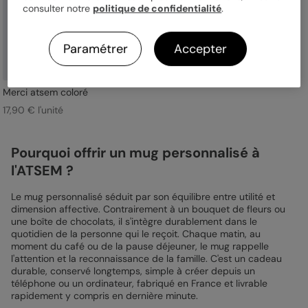
consulter notre
politique de confidentialité
.
Paramétrer
Accepter
Merci atsem coloré
17,90 € l'unité
Pourquoi offrir un mug personnalisé à
l'ATSEM ?
Le mug personnalisé séduit par son équilibre entre utilité et
dimension affective. Contrairement à un bouquet de fleurs ou
une boîte de chocolats, il s'intègre durablement dans le
quotidien de la personne qui le reçoit. Chaque matin, au
moment du café ou de la pause déjeuner, le mug rappelle
l'attention et la reconnaissance de la famille. C'est un cadeau
durable, conservé longtemps, simple à créer depuis un
téléphone ou un ordinateur, fabriqué en France et livrable
rapidement y compris en dernière minute.