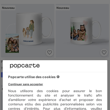
collection
mug famille personnalisé
.
Nouveau
Nouveau
Portrait aligné minimaliste
Cœur pastel
19,90 € l'unité
17,90 € l'unité
À partir de votre photo
Popcarte utilise des cookies 🍪
Continuer sans accepter
Nouveau
Nous utilisons des cookies pour assurer le bon
fonctionnement du site et analyser le trafic afin
d'améliorer votre expérience d’achat et proposer des
contenus et/ou des publicités personnalisées selon vos
centres d’intérêts. Pour plus d'informations, veuillez