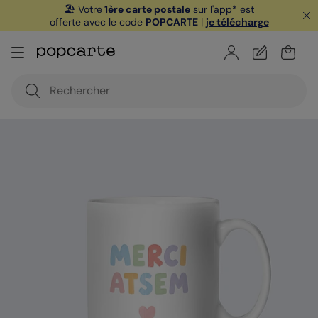
🏖️ Votre
1ère carte postale
sur l'app* est
offerte avec le code
POPCARTE
|
je télécharge