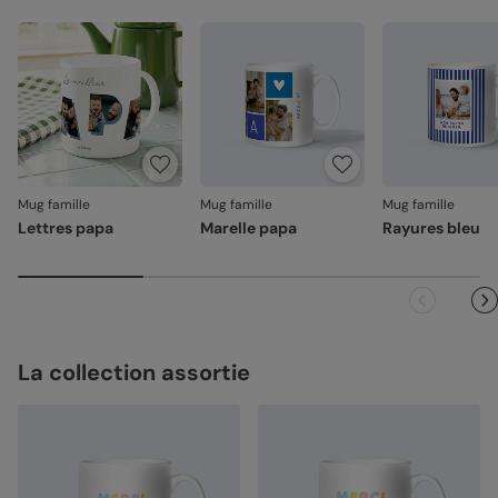
ancré dans la matière, sans relief. Il ne s'écaille pas, il ne
s'efface pas.
Emballage renforcé
: vos créations arrivent dans un
emballage adapté, pour un résultat intact à l'ouverture.
Votre satisfaction, notre priorité
Si vous constatez le moindre souci lié à l'impression ou à
l’acheminement, contactez-nous dans les 30 jours. Nous
nous occupons de tout et relançons une impression si
nécessaire.
Mug famille
Mug famille
Mug famille
Lettres papa
Marelle papa
Rayures bleu
En revanche, si le point concerne la personnalisation que
vous avez validée (texte, photo, mise en page), le produit
ne pourra pas être repris.
La collection assortie