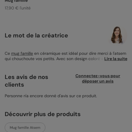
Mug famille
17,90 € l'unité
Le mot de la créatrice
Ce
mug famille
en céramique est idéal pour dire merci à l'atsem
qui chouchoute vos petits. Avec son design coloré et doux, il
Lire la suite
apporte une touche de gaieté à chaque pause café. La mention
merci atsem en lettres pastel évoque la tendresse et la
reconnaissance. Un mug parfait pour offrir un moment de
Les avis de nos
Connectez-vous pour
détente à celui ou celle qui prend soin des enfants au
déposer un avis
clients
quotidien. Ce cadeau personnalisé s'adapte facilement à toutes
les mains, créant des souvenirs chaleureux et authentiques.
Personne n'a encore donné d'avis sur ce produit.
Découvrir plus de produits
Mug famille Atsem