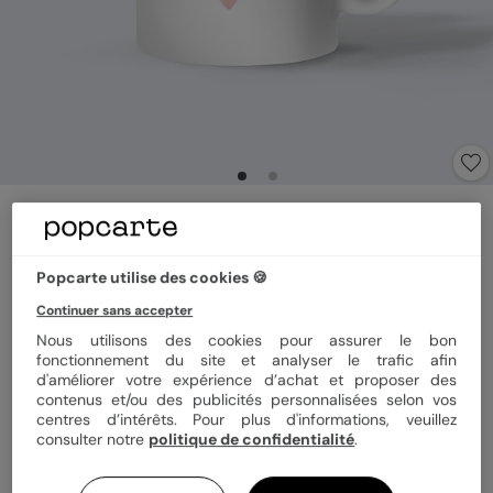
Mug famille
Merci atsem coloré
Popcarte utilise des cookies 🍪
Matériau
Céramique
Magique
Continuer sans accepter
Nous utilisons des cookies pour assurer le bon
fonctionnement du site et analyser le trafic afin
Format
325 ml
d'améliorer votre expérience d’achat et proposer des
contenus et/ou des publicités personnalisées selon vos
centres d’intérêts. Pour plus d'informations, veuillez
consulter notre
politique de confidentialité
.
Quantité
1 mug