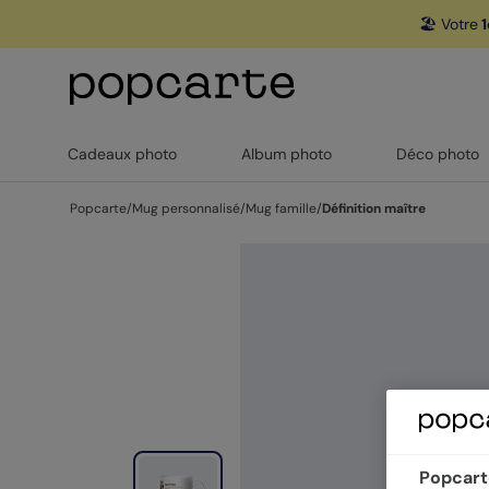
🏖️ Votre
1
Cadeaux photo
Album photo
Déco photo
Popcarte
/
Mug personnalisé
/
Mug famille
/
Définition maître
Popcarte