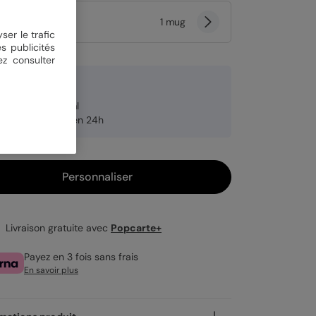
tité
1 mug
ser le trafic
s publicités
ez consulter
0 €
pacité de 325 ml
pédition rapide en 24h
Personnaliser
Livraison gratuite avec
Popcarte+
Payez en 3 fois sans frais
En savoir plus