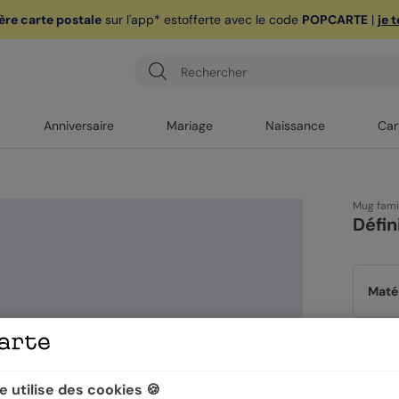
ère carte postale
sur l'app* est
offerte avec le code
POPCARTE
|
je 
Anniversaire
Mariage
Naissance
Car
Mug fami
Défin
Maté
Form
 utilise des cookies 🍪