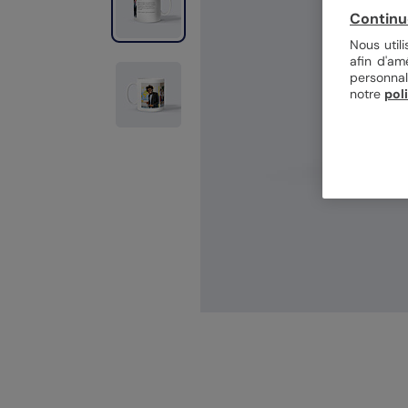
Continu
Nous util
afin d'am
personnal
notre
pol