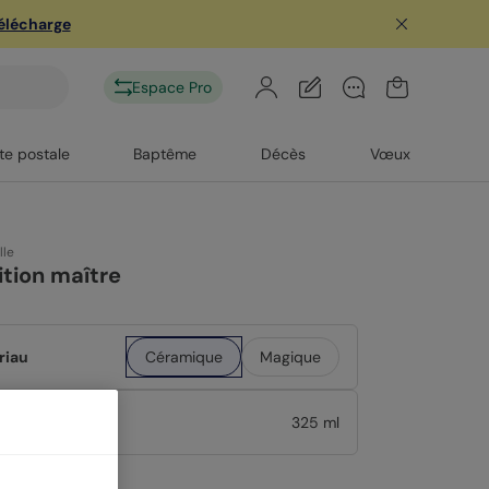
télécharge
Espace Pro
te postale
Baptême
Décès
Vœux
lle
ition maître
riau
Céramique
Magique
at
325 ml