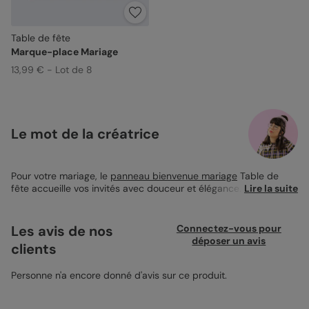
Table de fête
Marque-place Mariage
13,99 € - Lot de 8
Le mot de la créatrice
Pour votre mariage, le
panneau bienvenue mariage
Table de
fête accueille vos invités avec douceur et élégance. Ses motifs
Lire la suite
floraux au trait fin vert olive encadrent vos prénoms dans un
style raffiné, parfait pour un décor harmonieux. Ce grand
format 50x70 cm offre un espace clair et lisible, idéal pour
Les avis de nos
Connectez-vous pour
personnaliser votre message. Imprimé avec soin sur papier
déposer un avis
clients
épais, il devient une pièce maîtresse de votre décoration de
cérémonie.
Personne n'a encore donné d'avis sur ce produit.