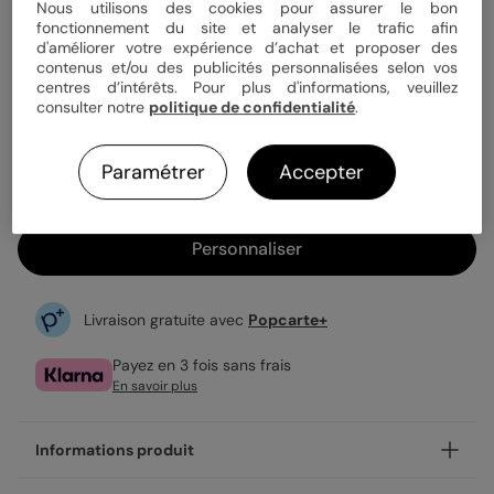
Quantité
1 article
Nous utilisons des cookies pour assurer le bon
fonctionnement du site et analyser le trafic afin
d'améliorer votre expérience d’achat et proposer des
contenus et/ou des publicités personnalisées selon vos
centres d’intérêts. Pour plus d'informations, veuillez
99,90 €
consulter notre
politique de confidentialité
.
Plexiglass transparent
1 format disponible.
Expédition rapide en 48h
Paramétrer
Accepter
Personnaliser
Livraison gratuite avec
Popcarte+
Payez en 3 fois sans frais
En savoir plus
Informations produit