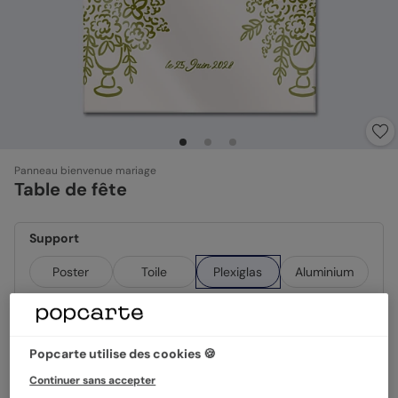
Panneau bienvenue mariage
Table de fête
Support
Poster
Toile
Plexiglas
Aluminium
Format
50x70cm
Popcarte utilise des cookies 🍪
Continuer sans accepter