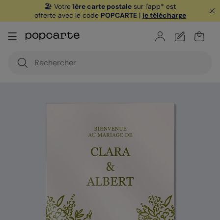
🏖️ Votre
1ère carte postale
sur l'app* est
offerte avec le code
POPCARTE
|
je télécharge