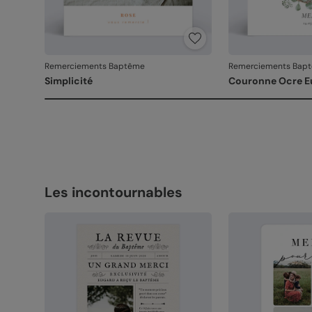
Remerciements Baptême
Remerciements Bap
Simplicité
Couronne Ocre E
Les incontournables