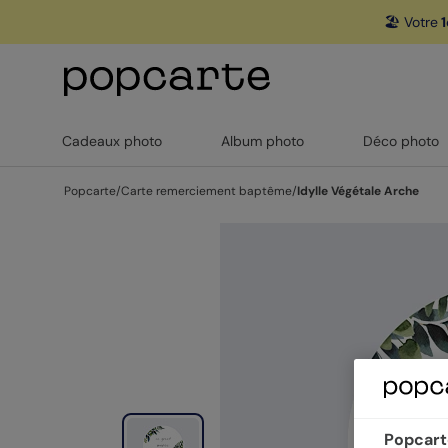
🏖️ Votre
1
Cadeaux photo
Album photo
Déco photo
Popcarte
/
Carte remerciement baptême
/
Idylle Végétale Arche
Popcarte