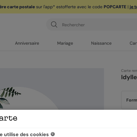
ère carte postale
sur l'app* est
offerte avec le code
POPCARTE
|
je 
Anniversaire
Mariage
Naissance
Car
Carte r
Idyll
Form
Papi
 utilise des cookies 🍪