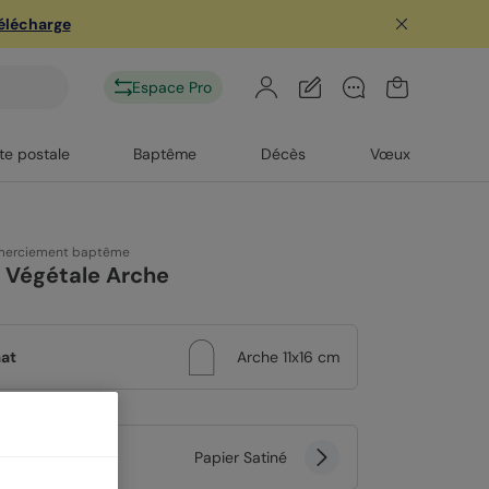
télécharge
Espace Pro
te postale
Baptême
Décès
Vœux
emerciement baptême
e Végétale Arche
at
Arche 11x16 cm
er
Papier Satiné