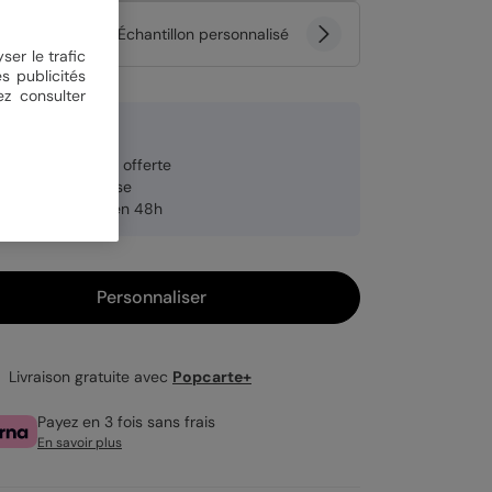
tité
Échantillon personnalisé
ser le trafic
s publicités
ez consulter
 €
veloppe blanche offerte
brication française
pédition rapide en 48h
Personnaliser
Livraison gratuite avec
Popcarte+
Payez en 3 fois sans frais
En savoir plus