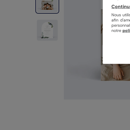
Continu
Nous util
afin d'am
personnal
notre
pol