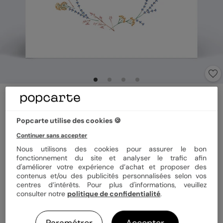
Carte remerciement décès
Couronne Minimaliste
Popcarte utilise des cookies 🍪
5
(
1
avis)
Continuer sans accepter
Nous utilisons des cookies pour assurer le bon
Format
14x14 cm plié
fonctionnement du site et analyser le trafic afin
d'améliorer votre expérience d’achat et proposer des
contenus et/ou des publicités personnalisées selon vos
centres d’intérêts. Pour plus d'informations, veuillez
Papier
Papier Satiné
consulter notre
politique de confidentialité
.