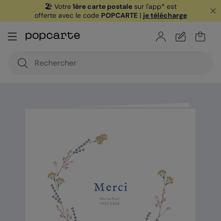
🏖️ Votre
1ère carte postale
sur l'app* est
offerte avec le code
POPCARTE
|
je télécharge