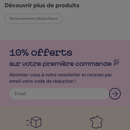
Découvrir plus de produits
sont expédiés seulement 24h après avoir été créés.
Sophie - Designer
Remerciements Décès Fleurs
10% offerts
sur votre première
commande
Abonnez-vous à notre newsletter et recevez par
email votre code de réduction !