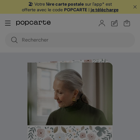
🏖️ Votre
1ère carte postale
sur l'app* est
offerte avec le code
POPCARTE
|
je télécharge