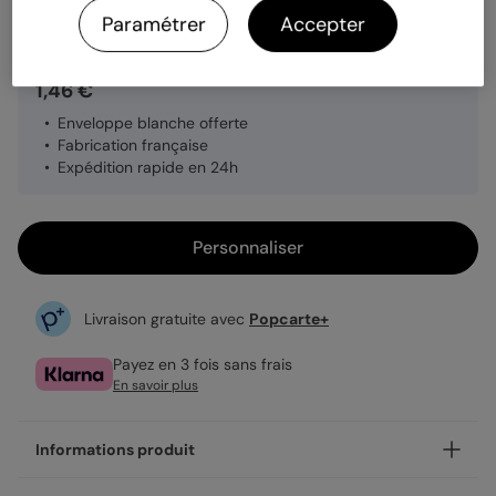
Quantité
Échantillon personnalisé
Paramétrer
Accepter
1,46 €
Enveloppe blanche offerte
Fabrication française
Expédition rapide en 24h
Personnaliser
Livraison gratuite avec
Popcarte+
Payez en 3 fois sans frais
En savoir plus
Informations produit