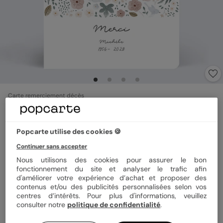
Carte remerciement décès
Frise Fleurie
5
(
2
avis)
Popcarte utilise des cookies 🍪
Continuer sans accepter
Format
12x17 cm plié
Nous utilisons des cookies pour assurer le bon
fonctionnement du site et analyser le trafic afin
d'améliorer votre expérience d’achat et proposer des
contenus et/ou des publicités personnalisées selon vos
Papier
Papier Satiné
centres d’intérêts. Pour plus d'informations, veuillez
consulter notre
politique de confidentialité
.