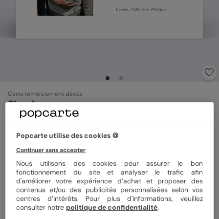
Carte remerciement décès
Simple
4.9
(
19
avis)
Popcarte utilise des cookies 🍪
Format
12x17 cm
Continuer sans accepter
Nous utilisons des cookies pour assurer le bon
fonctionnement du site et analyser le trafic afin
d'améliorer votre expérience d’achat et proposer des
contenus et/ou des publicités personnalisées selon vos
Papier
Papier Satiné
centres d’intérêts. Pour plus d'informations, veuillez
consulter notre
politique de confidentialité
.