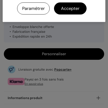
Quantité
Échantillon personnalisé
Paramétrer
Accepter
1,15 €
Enveloppe blanche offerte
Fabrication française
Expédition rapide en 24h
Personnaliser
Livraison gratuite avec
Popcarte+
Payez en 3 fois sans frais
En savoir plus
Informations produit