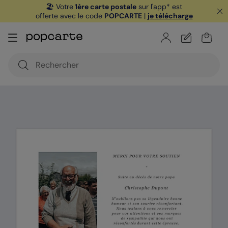
🏖️ Votre
1ère carte postale
sur l'app* est
offerte avec le code
POPCARTE
|
je télécharge