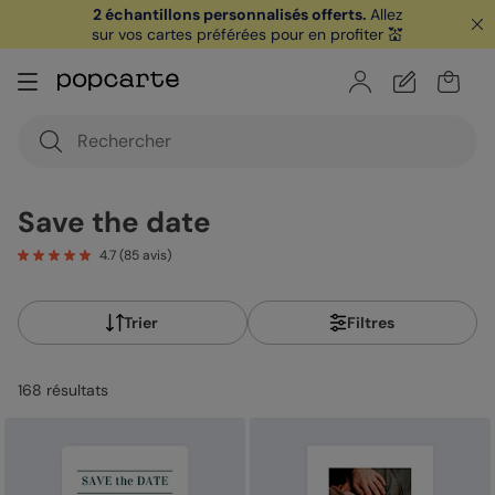
2 échantillons personnalisés offerts.
Allez
sur vos cartes préférées pour en profiter 💒
🏖️ Votre
1ère carte postale
sur l'app* est
offerte avec le code
POPCARTE
|
je télécharge
Save the date
4.7
(
85
avis)
Trier
Filtres
168
résultat
s