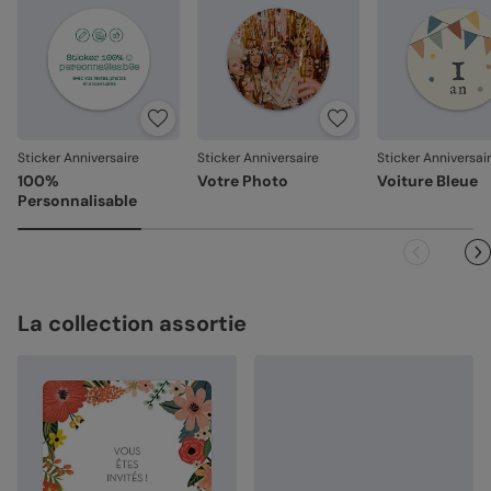
Votre satisfaction, notre priorité
Si vous constatez le moindre souci lié à l’impression, à la
découpe ou à l’acheminement, contactez-nous dans les
30 jours. Nous nous occupons de tout et relançons une
impression si nécessaire.
Sticker Anniversaire
Sticker Anniversaire
Sticker Anniversai
En revanche, si le point concerne la personnalisation que
100%
Votre Photo
Voiture Bleue
vous avez validée (texte, photo, mise en page), le produit
Personnalisable
ne pourra pas être repris.
La collection assortie