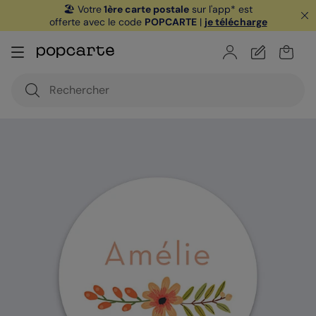
🏖️ Votre
1ère carte postale
sur l'app* est
offerte avec le code
POPCARTE
|
je télécharge