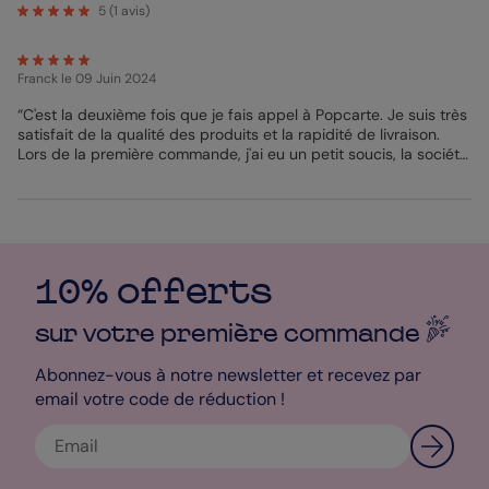
attirera l’oeil de vos destinataires dès la réception du courrier !
5
(
1
avis)
Magnifiez donc vos belles enveloppes de faire-part puis
décorez les éléments de la cérémonie avec ce délicat
sticker
baptême
. Vos invités seront ravis de voir que vous avez le sens
Franck
le 09 Juin 2024
de l'esthétisme et du détail ! Le ton chiné du sticker se marira
parfaitement à des tons blanc et à un thème bohème chic.
“C'est la deuxième fois que je fais appel à Popcarte. Je suis très
satisfait de la qualité des produits et la rapidité de livraison.
Bénédicte - Pop Designer
Lors de la première commande, j'ai eu un petit soucis, la société
a été très réactive et professionnelle. Et quand on communique
avec la société, via le Chat, la réponse est immédiate. Bravo !”
10% offerts
sur votre première
commande
Abonnez-vous à notre newsletter et recevez par
email votre code de réduction !