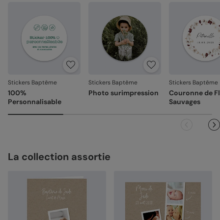
Emballage renforcé
: vos créations arrivent dans un
emballage adapté, pour un résultat intact à l'ouverture.
Votre satisfaction, notre priorité
Si vous constatez le moindre souci lié à l’impression, à la
découpe ou à l’acheminement, contactez-nous dans les
30 jours. Nous nous occupons de tout et relançons une
impression si nécessaire.
Stickers Baptême
Stickers Baptême
Stickers Baptême
En revanche, si le point concerne la personnalisation que
100%
Photo surimpression
Couronne de F
vous avez validée (texte, photo, mise en page), le produit
Personnalisable
Sauvages
ne pourra pas être repris.
La collection assortie