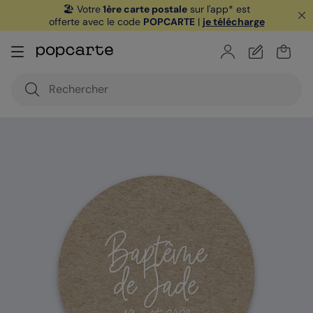
🏖️ Votre
1ère carte postale
sur l'app* est
offerte avec le code
POPCARTE
|
je télécharge