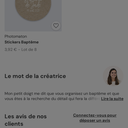
Photomaton
Stickers Baptême
3,92 € - Lot de 8
Le mot de la créatrice
Mon petit doigt me dit que vous organisez un baptême et que
vous êtes à la recherche du détail qui fera la différence. Eh bien
Lire la suite
ne cherchez plus, vous avez trouvé ! Voici le tendre sticker de
baptême photomaton et son doux fond chiné. Assorti à la
collection de papeterie baptême photomaton, cette vignette
Les avis de nos
Connectez-vous pour
autocollante est personnalisable avec le prénom de votre
déposer un avis
clients
enfant et la date du grand événement ! La jolie calligraphie