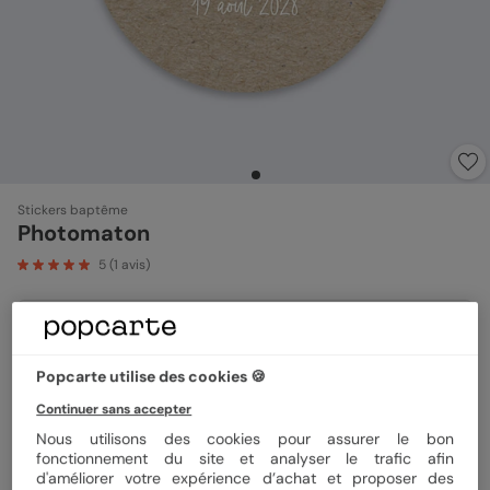
Stickers baptême
Photomaton
5
(
1
avis)
Format
Sticker 3.8 cm
Popcarte utilise des cookies 🍪
Continuer sans accepter
Quantité
8 stickers
Nous utilisons des cookies pour assurer le bon
fonctionnement du site et analyser le trafic afin
d'améliorer votre expérience d’achat et proposer des