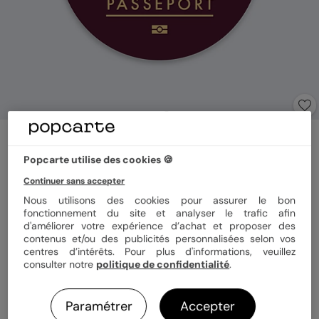
Sticker naissance
Passeport
Popcarte utilise des cookies 🍪
Continuer sans accepter
Format
Sticker 3.8 cm
Nous utilisons des cookies pour assurer le bon
fonctionnement du site et analyser le trafic afin
d'améliorer votre expérience d’achat et proposer des
contenus et/ou des publicités personnalisées selon vos
centres d’intérêts. Pour plus d'informations, veuillez
Quantité
8 stickers
consulter notre
politique de confidentialité
.
Paramétrer
Accepter
3,92 €