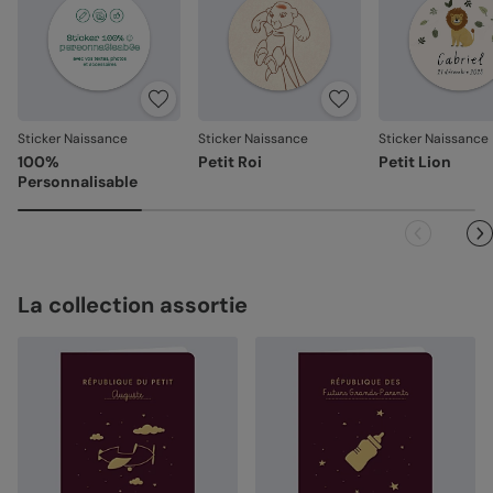
Votre satisfaction, notre priorité
Si vous constatez le moindre souci lié à l’impression, à la
découpe ou à l’acheminement, contactez-nous dans les
30 jours. Nous nous occupons de tout et relançons une
impression si nécessaire.
Sticker Naissance
Sticker Naissance
Sticker Naissance
100%
Petit Roi
Petit Lion
En revanche, si le point concerne la personnalisation que
Personnalisable
vous avez validée (texte, photo, mise en page), le produit
ne pourra pas être repris.
La collection assortie