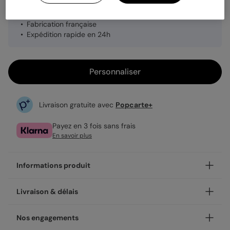
Planche de 8 stickers
Fabrication française
Expédition rapide en 24h
Personnaliser
Livraison gratuite avec
Popcarte+
Payez en 3 fois sans frais
En savoir plus
Informations produit
Personnalisez votre sticker Passeport, et ajoutez une
Livraison & délais
touche unique.
À coller partout, les stickers sont un détail qui font la
Votre création est imprimée avec soin en 48h dans nos
Nos engagements
différence ! Leur format de 3,8 cm de diamètre les rend
ateliers, en France.