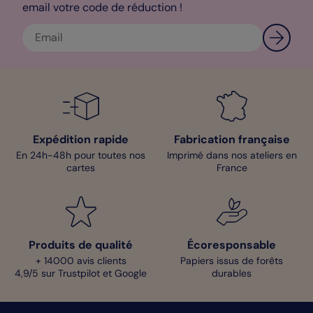
email votre code de réduction !
meubles pour une décoration unique et personnalisée.
Margaux - Designer
Expédition rapide
Fabrication française
En 24h-48h pour toutes nos
Imprimé dans nos ateliers en
cartes
France
Produits de qualité
Écoresponsable
+ 14000 avis clients
Papiers issus de forêts
4,9/5 sur Trustpilot et Google
durables