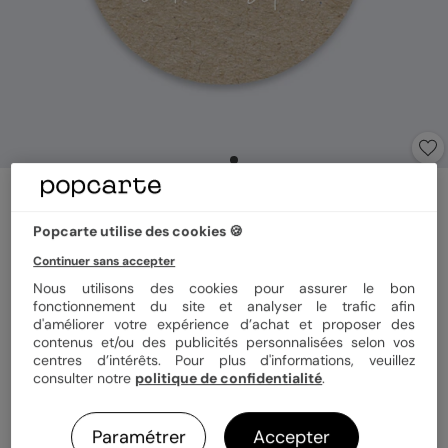
Stickers vœux
Pola à Souhaits
Popcarte utilise des cookies 🍪
Continuer sans accepter
Format
Sticker 3.8 cm
Nous utilisons des cookies pour assurer le bon
fonctionnement du site et analyser le trafic afin
d'améliorer votre expérience d’achat et proposer des
contenus et/ou des publicités personnalisées selon vos
centres d’intérêts. Pour plus d'informations, veuillez
Quantité
8 stickers
consulter notre
politique de confidentialité
.
Paramétrer
Accepter
3,92 €