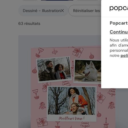
solution ne vous prendra que quelques clics et se charger
Dessiné - Illustration
Réinitialiser les filtres
Popcarte
63
résultat
s
Continu
Nous util
afin d'am
personnal
notre
pol