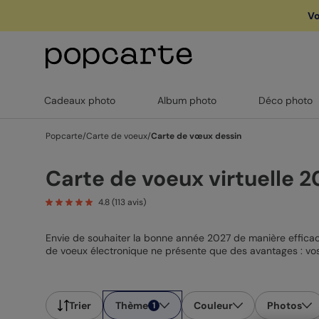
Vo
🏖️ Votre
1
Cadeaux photo
Album photo
Déco photo
Popcarte
/
Carte de voeux
/
Carte de vœux dessin
Carte de voeux virtuelle 2
4.8
(
113
avis)
Envie de souhaiter la bonne année 2027 de manière efficac
de voeux électronique ne présente que des avantages : vos
presque l’impression de vous avous avoir à leurs côtés ! Vo
retrouver certaines personnes ou d’avoir une pensée pour
en version carte de voeux virtuelle, et cela, dans tous les 
concoctée spécialement pour vous ! Vous pourrez ainsi cho
Trier
Thème
Couleur
Photos
1
votre entourage ! Personnalisables du texte jusqu’au décor