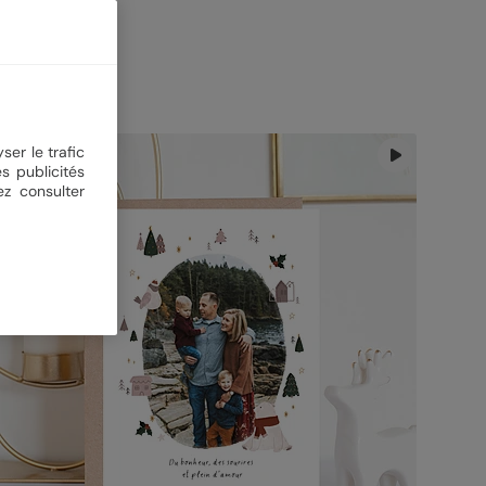
 votre entourage !
ser le trafic
s publicités
ez consulter