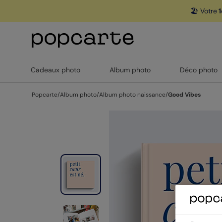
🏖️ Votre
1
Cadeaux photo
Album photo
Déco photo
Popcarte
/
Album photo
/
Album photo naissance
/
Good Vibes