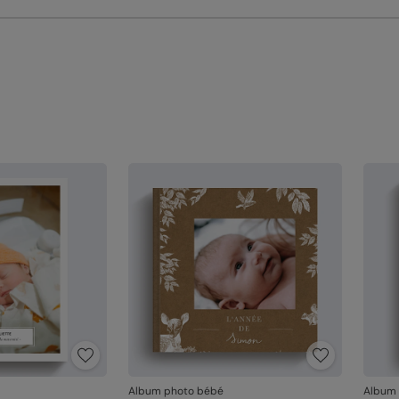
un
Référ
l'
Votre
Si vo
l'imp
conta
occup
néces
En re
que v
produ
Album photo bébé
Album