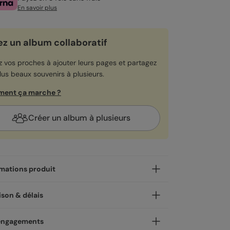
En savoir plus
ez un album collaboratif
ez vos proches à ajouter leurs pages et partagez
lus beaux souvenirs à plusieurs.
ent ça marche ?
Créer un album à plusieurs
mations produit
a les souvenirs qu'on garde pour soi, et ceux qu'on
ison & délais
ie de partager. Notre album photo bébé Good
 accueille les deux : 24 à 100 pages
 avec amour !
engagements
rement personnalisables pour rassembler vos