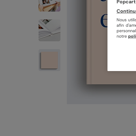
Popcarte
Continu
Nous util
afin d'am
personnal
notre
pol