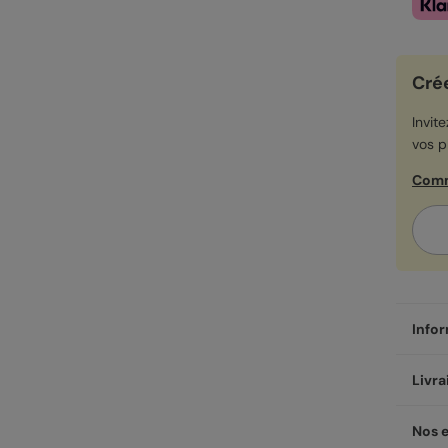
Cré
Invit
vos p
Comm
Infor
Il y 
Livra
a env
Vibes
Livré
Nos 
entiè