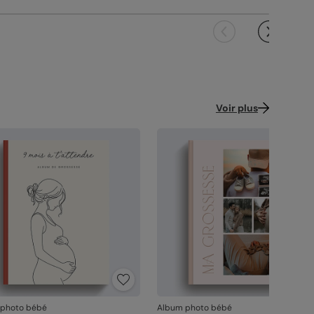
 emballage adapté, pour un résultat intact à
ence : 299
ouverture.
 satisfaction, notre priorité.
us constatez le moindre souci lié à
ression, la reliure ou à l’acheminement,
ctez-nous dans les 30 jours. Nous nous
ons de tout et relançons une impression si
Voir plus
saire.
vanche, si le point concerne la personnalisation
ous avez validée (texte, photo, mise en page), le
it ne pourra pas être repris.
 photo bébé
Album photo bébé