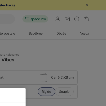
télécharge
Espace Pro
te postale
Baptême
Décès
Vœux
oto naissance
 Vibes
at
Carré 21x21 cm
erture
Rigide
Souple