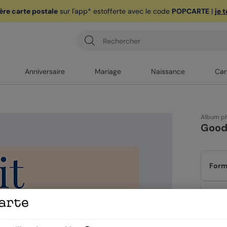
ère carte postale
sur l'app* est
offerte avec le code
POPCARTE
|
je 
Anniversaire
Mariage
Naissance
Car
Album ph
Good
Form
Couv