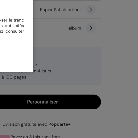
er
Papier Satiné brillant
ser le trafic
s publicités
tité
1 album
ez consulter
90 €
brication française
pédition rapide en 4 jours
 à 100 pages
Personnaliser
Livraison gratuite avec
Popcarte+
Payez en 3 fois sans frais