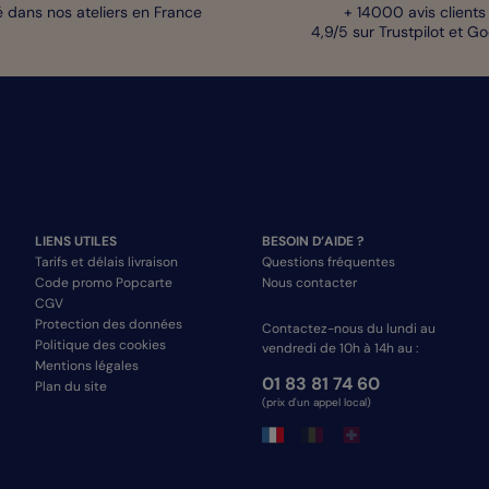
 dans nos ateliers en France
+ 14000 avis clients
4,9/5 sur Trustpilot et G
LIENS UTILES
BESOIN D’AIDE ?
Tarifs et délais livraison
Questions fréquentes
Code promo Popcarte
Nous contacter
CGV
Protection des données
Contactez-nous du lundi au
Politique des cookies
vendredi de 10h à 14h au :
Mentions légales
01 83 81 74 60
Plan du site
(prix d'un appel local)