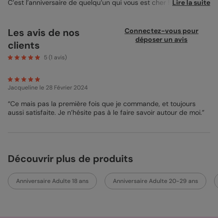
C’est l’anniversaire de quelqu’un qui vous est cher ! Envoyez lui
Lire la suite
plein d’amour en cette belle journée avec notre Carte
Anniversaire Bisous dont le design reproduit une vraie carte
postale ! Mais comment envoyer de l’amour à distance ? C’est
Les avis de nos
Connectez-vous pour
très simple ! 1) Choisissez une photo toute pleine d’amour pour
déposer un avis
clients
personnaliser votre Carte Postale Bisous 2) Rédigez votre texte
plein de tendresse (ou personnalisez celui déjà préinscrit) 3) Un
5
(
1
avis)
bisous sur la souris, choisissez la couleur de l’enveloppe, cliquez
sur commander et c’est fini ! Il n’y a plus qu’à attendre entre 1
et 3 jours et tadaaaaa : plein de bisous à votre ami ! Mon
Jacqueline
le 28 Février 2024
Conseil de Pop Designer : Imprimez votre jolie
Carte
Anniversaire
sur un Papier Satiné Pelliculé Haut de Gamme pour
“Ce mais pas la première fois que je commande, et toujours
faire briller vos clichés autant que les yeux de vos destinataires
aussi satisfaite. Je n’hésite pas à le faire savoir autour de moi.”
!
Bénédicte - Pop Designer
Découvrir plus de produits
Anniversaire Adulte 18 ans
Anniversaire Adulte 20-29 ans