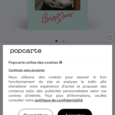
Carte anniversaire
Bisous
5
(
1
avis)
Popcarte utilise des cookies 🍪
Continuer sans accepter
Nous utilisons des cookies pour assurer le bon
Format
10x15 cm
fonctionnement du site et analyser le trafic afin
d'améliorer votre expérience d’achat et proposer des
contenus et/ou des publicités personnalisées selon vos
centres d’intérêts. Pour plus d'informations, veuillez
Papier
Papier Satiné
consulter notre
politique de confidentialité
.