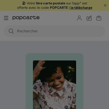
🏖️ Votre
1ère carte postale
sur l'app* est
offerte avec le code
POPCARTE
|
je télécharge