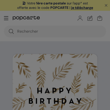
🏖️ Votre
1ère carte postale
sur l'app* est
offerte avec le code
POPCARTE
|
je télécharge