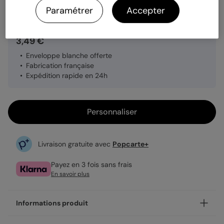
Quantité
1 carte
Paramétrer
Accepter
3,49 €
Enveloppe blanche offerte
Fabrication française
Expédition rapide en 24h
Personnaliser
Livraison gratuite avec
Popcarte+
Payez en 3 fois sans frais
En savoir plus
Informations produit