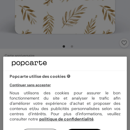
Carte anniversaire
Golden Jungle
5
(
3
avis)
Popcarte utilise des cookies 🍪
Continuer sans accepter
Format
14x14 cm
Nous utilisons des cookies pour assurer le bon
fonctionnement du site et analyser le trafic afin
d'améliorer votre expérience d’achat et proposer des
contenus et/ou des publicités personnalisées selon vos
Papier
Papier Satiné
centres d’intérêts. Pour plus d'informations, veuillez
consulter notre
politique de confidentialité
.