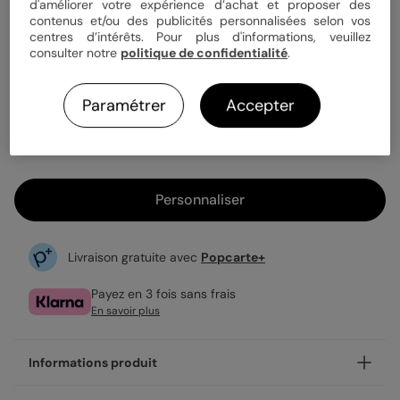
Quantité
1 carte
d'améliorer votre expérience d’achat et proposer des
contenus et/ou des publicités personnalisées selon vos
centres d’intérêts. Pour plus d'informations, veuillez
consulter notre
politique de confidentialité
.
3,99 €
Enveloppe blanche offerte
Paramétrer
Accepter
Fabrication française
Expédition rapide en 24h
Personnaliser
Livraison gratuite avec
Popcarte+
Payez en 3 fois sans frais
En savoir plus
Informations produit