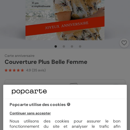
Carte anniversaire
Couverture Plus Belle Femme
4.9
(
35
avis)
Format
12x17 cm plié
Popcarte utilise des cookies 🍪
Papier
Papier Satiné
Continuer sans accepter
Nous utilisons des cookies pour assurer le bon
fonctionnement du site et analyser le trafic afin