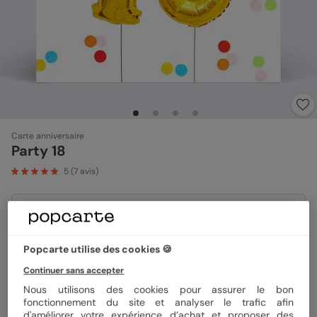
Carte anniversaire
Party 18
5
(
7
avis)
Format
14x14 cm plié
Popcarte utilise des cookies 🍪
Continuer sans accepter
Papier
Papier Satiné
Nous utilisons des cookies pour assurer le bon
fonctionnement du site et analyser le trafic afin
d'améliorer votre expérience d’achat et proposer des