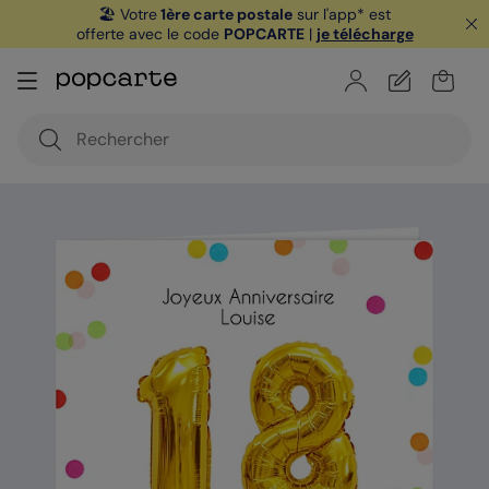
🏖️ Votre
1ère carte postale
sur l'app* est
offerte avec le code
POPCARTE
|
je télécharge