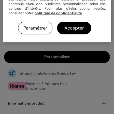
Quantité
1 carte
contenus et/ou des publicités personnalisées selon vos
centres d’intérêts. Pour plus d'informations, veuillez
consulter notre
politique de confidentialité
.
3,99 €
Paramétrer
Accepter
Enveloppe blanche offerte
Fabrication française
Expédition rapide en 24h
Personnaliser
Livraison gratuite avec
Popcarte+
Payez en 3 fois sans frais
En savoir plus
Informations produit