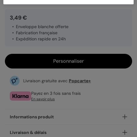
3,49 €
Enveloppe blanche offerte
Fabrication française
Expédition rapide en 24h
Personnaliser
Livraison gratuite avec
Popcarte+
Payez en 3 fois sans frais
En savoir plus
Informations produit
Personnalisez votre carte annonce grossesse Message à
Livraison & délais