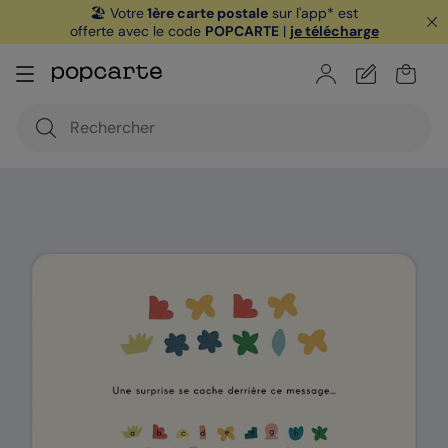
🏖️ Votre
1ère carte postale
sur l'app* est
offerte avec le code
POPCARTE
|
je télécharge