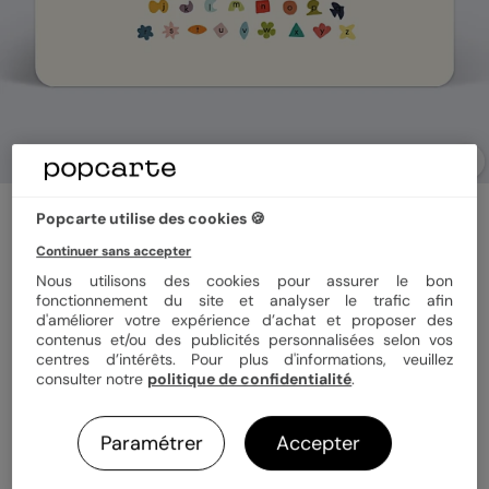
Carte annonce grossesse
Popcarte utilise des cookies 🍪
Message à décrypter
Continuer sans accepter
Nous utilisons des cookies pour assurer le bon
fonctionnement du site et analyser le trafic afin
Format
12x17 cm
d'améliorer votre expérience d’achat et proposer des
contenus et/ou des publicités personnalisées selon vos
centres d’intérêts. Pour plus d'informations, veuillez
consulter notre
politique de confidentialité
.
Papier
Papier Satiné
Paramétrer
Accepter
Quantité
1 carte