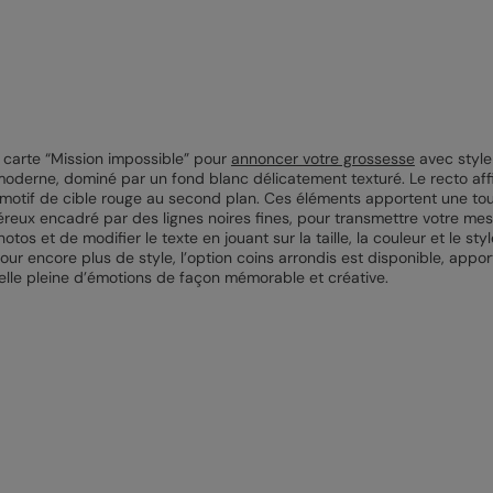
 carte “Mission impossible” pour
annoncer votre grossesse
avec style 
oderne, dominé par un fond blanc délicatement texturé. Le recto affi
n motif de cible rouge au second plan. Ces éléments apportent une to
reux encadré par des lignes noires fines, pour transmettre votre me
tos et de modifier le texte en jouant sur la taille, la couleur et le s
our encore plus de style, l’option coins arrondis est disponible, appor
elle pleine d’émotions de façon mémorable et créative.