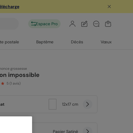
télécharge
Espace Pro
te postale
Baptême
Décès
Vœux
nonce grossesse
on impossible
5
(
1
avis)
at
12x17 cm
er
Papier Satiné