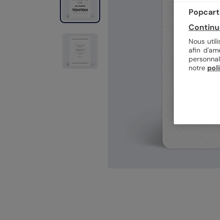
Popcarte
Continu
Nous util
afin d'am
personnal
notre
pol