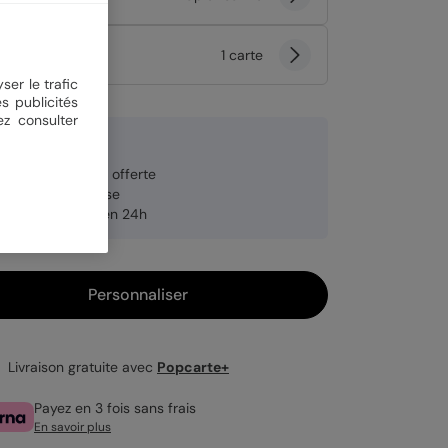
tité
1 carte
ser le trafic
s publicités
ez consulter
9 €
veloppe blanche offerte
brication française
pédition rapide en 24h
Personnaliser
Livraison gratuite avec
Popcarte+
Payez en 3 fois sans frais
En savoir plus