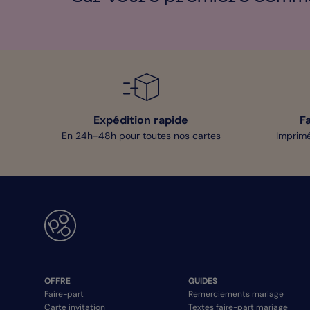
Expédition rapide
F
En 24h-48h pour toutes nos cartes
Imprimé
OFFRE
GUIDES
Faire-part
Remerciements mariage
Carte invitation
Textes faire-part mariage