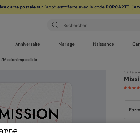
ère carte postale
sur l'app* est
offerte avec le code
POPCARTE
|
je 
Anniversaire
Mariage
Naissance
Car
n
/
Mission impossible
Carte an
Missi
Form
Papi