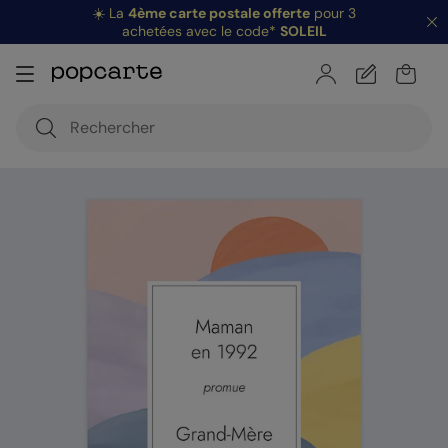
☀️ La
4ème carte postale offerte
pour 3
achetées avec le code*
SOLEIL