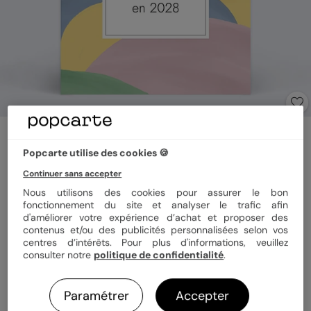
Carte annonce grossesse
Promotion Grand-Parents
Popcarte utilise des cookies 🍪
Continuer sans accepter
Nous utilisons des cookies pour assurer le bon
Format
12x17 cm
fonctionnement du site et analyser le trafic afin
d'améliorer votre expérience d’achat et proposer des
contenus et/ou des publicités personnalisées selon vos
centres d’intérêts. Pour plus d'informations, veuillez
Papier
Papier Satiné
consulter notre
politique de confidentialité
.
Paramétrer
Accepter
Quantité
1 carte