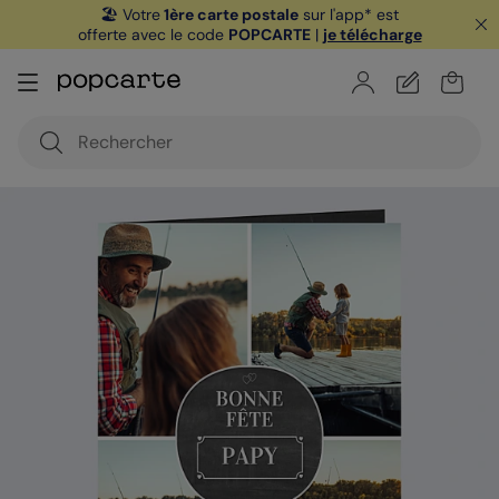
🏖️ Votre
1ère carte postale
sur l'app* est
offerte avec le code
POPCARTE
|
je télécharge