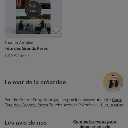
Touche Ardoise
Fête des Grands Pères
3,99 € l'unité
Le mot de la créatrice
Pour la fête de Papy, pourquoi ne pas lui envoyer une jolie
Carte
Fête des Grands-Pères
Touche Ardoise ? Après tout, s’il y en a
Lire la suite
un qui a bien su vous apprendre l’école de la vie, c’est bien lui !
Toujours là pour vous apprendre de magnifiques leçons et vous
aider à grandir comme il se doit, Papy mérite bien d’être
Les avis de nos
Connectez-vous pour
remercié aujourd’hui ! Cette élégante carte entièrement
déposer un avis