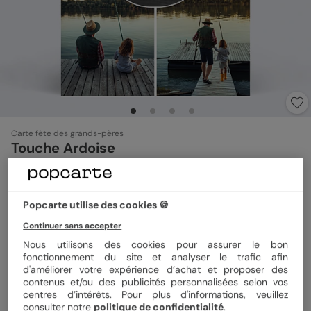
Carte fête des grands-pères
Touche Ardoise
5
(
1
avis)
Popcarte utilise des cookies 🍪
Format
12x17 cm plié
Continuer sans accepter
Nous utilisons des cookies pour assurer le bon
fonctionnement du site et analyser le trafic afin
d'améliorer votre expérience d’achat et proposer des
Papier
Papier Satiné
contenus et/ou des publicités personnalisées selon vos
centres d’intérêts. Pour plus d'informations, veuillez
consulter notre
politique de confidentialité
.