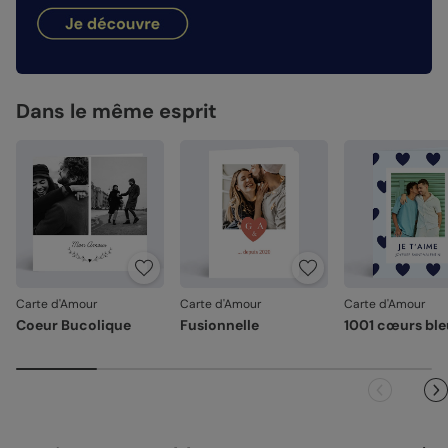
hauteur de votre création.
dimanches et jours fériés). Pour le reste du monde, les
Façonné avec soin
: chaque carte est découpée et
délais peuvent être un peu plus longs selon le pays de
Nos papiers
assemblée avec précision.
destination.
Satiné pelliculé :
Emballage renforcé
papier brillant au toucher lisse,
: vos créations arrivent dans un
pelliculé sur les faces extérieures (350 g/m²)
emballage adapté, pour un résultat intact à l'ouverture.
Dans le même esprit
Votre satisfaction, notre priorité.
Satiné :
papier mat au toucher lisse (350 g/m²)
Si vous constatez le moindre souci lié à l'impression, au
Création :
papier haute qualité texturé et épais, type
façonnage ou à l’acheminement, contactez-nous dans les
papier à dessin (300 g/m²)
30 jours. Nous nous occupons de tout et relançons une
Recyclé :
papier 100% fibres recyclées, grain naturel
impression si nécessaire.
très légèrement visible (350 g/m²)
En revanche, si le point concerne la personnalisation que
Nacré irisé :
papier élégant avec effet nacré pailleté
vous avez validée (texte, photo, mise en page), le produit
(300 g/m²)
ne pourra pas être repris.
Carte d'Amour
Carte d'Amour
Carte d'Amour
Référence : 14210
Coeur Bucolique
Fusionnelle
1001 cœurs ble