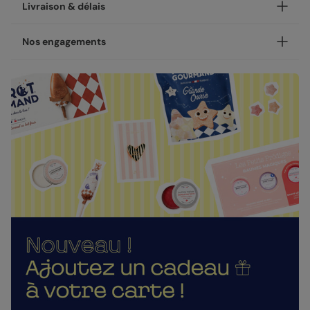
Personnalisez votre carte d'amour Le Meilleur à Venir,
Livraison & délais
disponible en coins ronds ou carrés.
NOUVEAU - Les petites attentions : Envoyez un cadeau
Votre création est imprimée avec soin en 24h ou 48h dans
Nos engagements
avec votre carte !
nos ateliers, en France.
Après la personnalisation de votre carte, vous pourrez
Concernant la livraison, nous avons sélectionné pour vous
Une fabrication responsable
choisir un cadeau à envoyer à votre destinataire : une
les meilleures options :
gourmandise, un objet décoratif ou un accessoire. Pour
Chez Popcarte, nous créons des produits qui comptent en
dire "je t'aime" avec encore plus de cœur.
Livraison standard 2 à 3 jours :
faisant attention à leur impact.
Votre colis sera envoyé par la Poste en Lettre
Nos enveloppes
Papiers responsables
: tous nos papiers sont issus de
performance ou par Colissimo selon le nombre
forêts gérées durablement ou composés de fibres
Nous vous proposons 20 couleurs d'enveloppes : du pastel
d'exemplaires commandés (en France métropolitaine
recyclées, certifiés FSC ou PEFC.
aux couleurs plus vives
hors dimanches et jours fériés).
Moins de plastiques
: 93% de nos commandes sont
Livraison Express 24h :
garanties 0% plastique. Nous travaillons activement
Enveloppes classiques
Livré illico presto, votre colis sera envoyé par
pour atteindre les 100% !
Chronopost. Une fois imprimées, vos créations
Fabrication française
: une production et un savoir-
rejoignent vos boîtes aux lettres dès le lendemain (en
faire 100% français.
France métropolitaine, du lundi au vendredi).
La qualité, dans les détails
Direct chez vos destinataires de 4 à 5 jours :
En sélectionnant l'envoi "Chez vos destinataires", nous
La qualité guide nos choix au quotidien. De l'impression à
imprimons et envoyons vos créations directement dans
l'expédition, chaque étape est soignée.
Enveloppes autocollantes
leurs boîtes aux lettres. En France métropolitaine, la
Des couleurs fidèles et des détails nets
: un rendu à la
livraison prend entre 4 à 5 jours ouvrés (hors