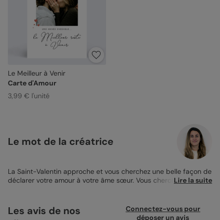
Le Meilleur à Venir
Carte d'Amour
3,99 € l'unité
Le mot de la créatrice
La Saint-Valentin approche et vous cherchez une belle façon de
déclarer votre amour à votre âme sœur. Vous cherchez une
Lire la suite
petite carte à ajouter à une boite de chocolat ou à un bouquet
de fleurs ? J’ai ce qu’il vous faut ! Notre belle carte d’Amour Le
meilleur à venir ! Avec cette jolie
Carte Amour
au format 12x17cm
Les avis de nos
Connectez-vous pour
plié, votre moitié ne peut être que touchée. Personnalisez-la en
déposer un avis