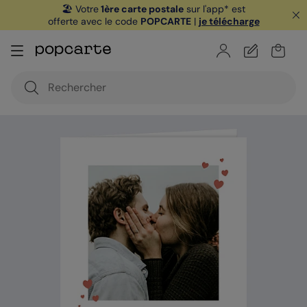
🏖️ Votre
1ère carte postale
sur l'app* est
offerte avec le code
POPCARTE
|
je télécharge