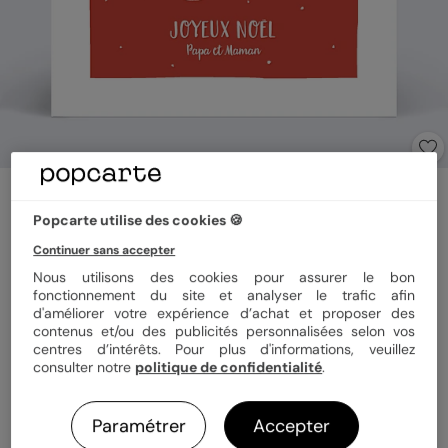
Carte de Noël
Chaussettes de Noël
Popcarte utilise des cookies 🍪
Continuer sans accepter
Nous utilisons des cookies pour assurer le bon
Format
14x14 cm plié
fonctionnement du site et analyser le trafic afin
d'améliorer votre expérience d’achat et proposer des
contenus et/ou des publicités personnalisées selon vos
centres d’intérêts. Pour plus d'informations, veuillez
Papier
Papier Satiné
consulter notre
politique de confidentialité
.
Paramétrer
Accepter
Quantité
1 carte