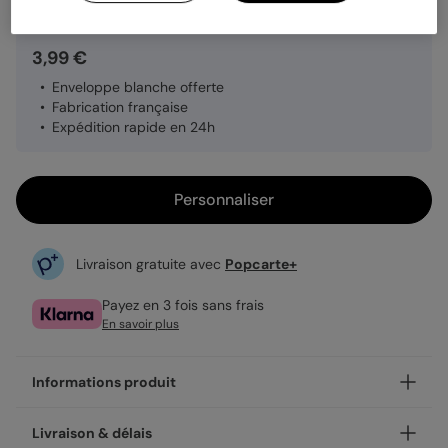
3,99 €
Enveloppe blanche offerte
Fabrication française
Expédition rapide en 24h
Personnaliser
Livraison gratuite avec
Popcarte+
Payez en 3 fois sans frais
En savoir plus
Informations produit
Personnalisez votre carte de noël Chaussettes de Noël,
Livraison & délais