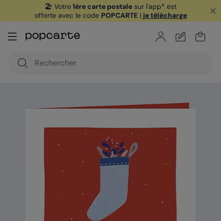
🏖️ Votre
1ère carte postale
sur l'app* est
offerte avec le code
POPCARTE
|
je télécharge