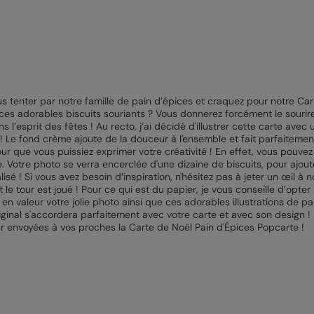
 tenter par notre famille de pain d’épices et craquez pour notre Car
ces adorables biscuits souriants ? Vous donnerez forcément le sourir
s l’esprit des fêtes ! Au recto, j’ai décidé d'illustrer cette carte av
! Le fond crème ajoute de la douceur à l'ensemble et fait parfaitement r
r que vous puissiez exprimer votre créativité ! En effet, vous pouvez
. Votre photo se verra encerclée d'une dizaine de biscuits, pour ajoute
isé ! Si vous avez besoin d’inspiration, n'hésitez pas à jeter un œil à
et le tour est joué ! Pour ce qui est du papier, je vous conseille d’opt
 valeur votre jolie photo ainsi que ces adorables illustrations de pain
riginal s'accordera parfaitement avec votre carte et avec son design
ur envoyées à vos proches la Carte de Noël Pain d'Épices Popcarte !