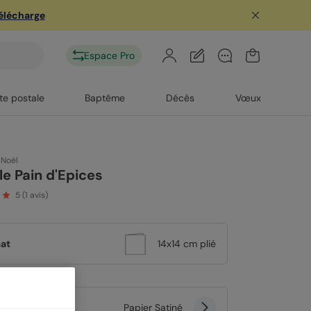
télécharge
Espace Pro
te postale
Baptême
Décès
Vœux
 Noël
le Pain d'Epices
5
(
1
avis)
at
14x14 cm plié
er
Papier Satiné