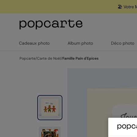
🏖️ Votre
1
Cadeaux photo
Album photo
Déco photo
Popcarte
/
Carte de Noël
/
Famille Pain d'Epices