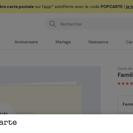
ère carte postale
sur l'app* est
offerte avec le code
POPCARTE
|
je 
Anniversaire
Mariage
Naissance
Car
Carte de
Famil
Form
Papi