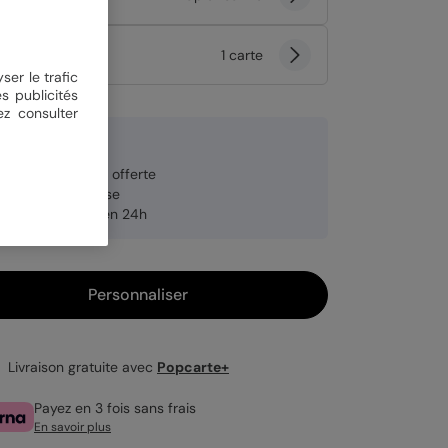
tité
1 carte
ser le trafic
s publicités
ez consulter
9 €
veloppe blanche offerte
brication française
pédition rapide en 24h
Personnaliser
Livraison gratuite avec
Popcarte+
Payez en 3 fois sans frais
En savoir plus