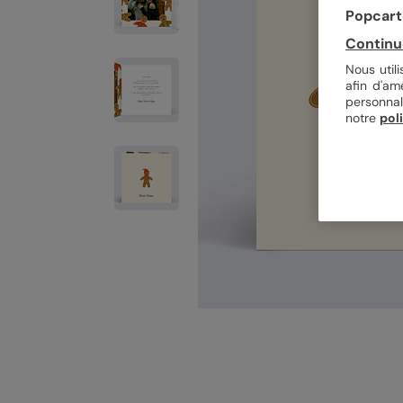
Popcarte
Continu
Nous util
afin d'am
personnal
notre
pol