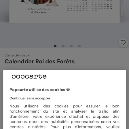
Carte de voeux
Calendrier Roi des Forêts
Format
12x17 cm plié
Popcarte utilise des cookies 🍪
Continuer sans accepter
Papier
Papier Satiné
Nous utilisons des cookies pour assurer le bon
fonctionnement du site et analyser le trafic afin
d'améliorer votre expérience d’achat et proposer des
contenus et/ou des publicités personnalisées selon vos
Quantité
1 carte
centres d’intérêts. Pour plus d'informations, veuillez