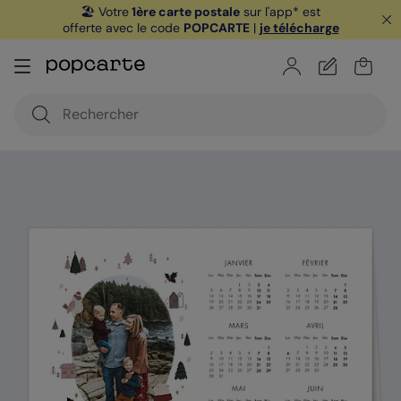
🏖️ Votre
1ère carte postale
sur l'app* est
offerte avec le code
POPCARTE
|
je télécharge