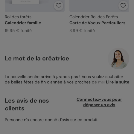
Roi des forêts
Calendrier Roi des Forêts
Calendrier famille
Carte de Voeux Particuliers
19,95 € l'unité
3,99 € l'unité
Le mot de la créatrice
La nouvelle année arrive à grands pas ! Vous voulez souhaiter
de belles fêtes de fin d'année à vos proches de manière
Lire la suite
originale ? Vous êtes au bon endroit ! Popcarte vous a imaginé
le
Calendrier Photo
de vœux "Roi des Fôrets" que vous pourrez
personnaliser à votre image. Elle se présente en format 12x17 en
Les avis de nos
Connectez-vous pour
paysage, et peut se poser sur un bureau, une petite table ou un
déposer un avis
clients
buffet facilement. C’est un cadeau original que vous pouvez
offrir à votre famille ou vos amis. Sur les faces extérieures, vous
pourrez ajouter vos photos à gauche du calendrier des mois. A
Personne n'a encore donné d'avis sur ce produit.
l’intérieur de la carte, vous aurez aussi la possibilité d’insérer
une photo (on n’en a jamais trop !) et un petit texte pour