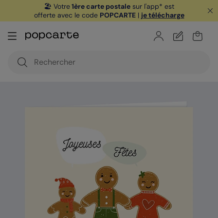
🏖️ Votre
1ère carte postale
sur l'app* est
offerte avec le code
POPCARTE
|
je télécharge