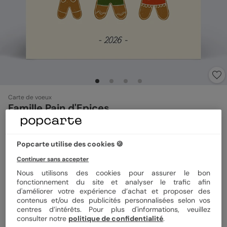
Carte de voeux
Famille Pain d'Epices
Format
14x14 cm plié
Popcarte utilise des cookies 🍪
Continuer sans accepter
Nous utilisons des cookies pour assurer le bon
fonctionnement du site et analyser le trafic afin
Papier
Papier Satiné
d'améliorer votre expérience d’achat et proposer des
contenus et/ou des publicités personnalisées selon vos
centres d’intérêts. Pour plus d'informations, veuillez
Quantité
1 carte
consulter notre
politique de confidentialité
.