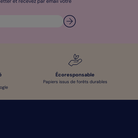
tter et recevez par email votre
é
Écoresponsable
Papiers issus de forêts durables
oogle