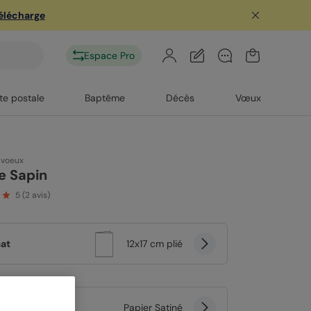
télécharge
Espace Pro
te postale
Baptême
Décès
Vœux
 voeux
e Sapin
5
(
2
avis)
at
12x17 cm plié
er
Papier Satiné