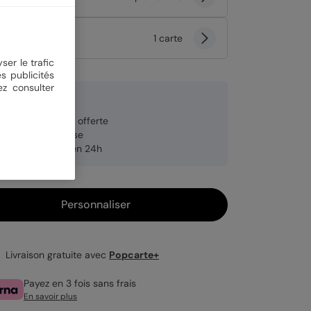
tité
1 carte
ser le trafic
s publicités
ez consulter
9 €
veloppe blanche offerte
brication française
pédition rapide en 24h
Personnaliser
Livraison gratuite avec
Popcarte+
Payez en 3 fois sans frais
En savoir plus