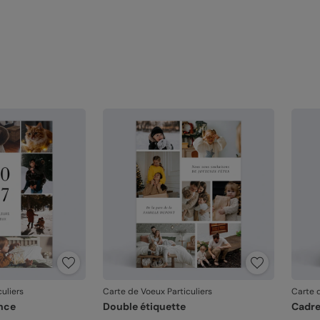
uliers
Carte de Voeux Particuliers
Carte d
nce
Double étiquette
Cadr