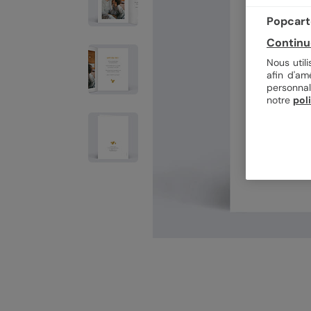
Popcarte
Continu
Nous util
afin d'am
personnal
notre
pol