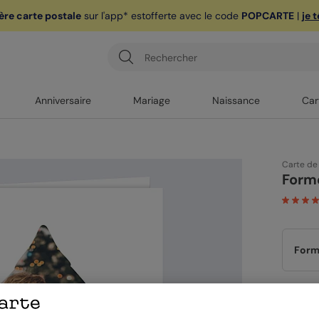
ère carte postale
sur l'app* est
offerte avec le code
POPCARTE
|
je 
Anniversaire
Mariage
Naissance
Car
Carte de
Form
Form
Papi