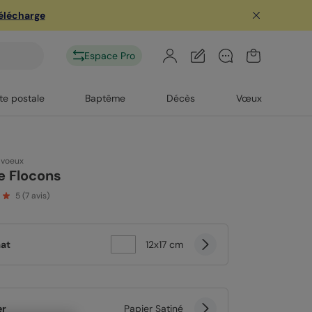
télécharge
Espace Pro
te postale
Baptême
Décès
Vœux
 voeux
e Flocons
5
(
7
avis)
at
12x17 cm
er
Papier Satiné