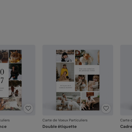
Référ
uliers
Carte de Voeux Particuliers
Carte d
nce
Double étiquette
Cadr