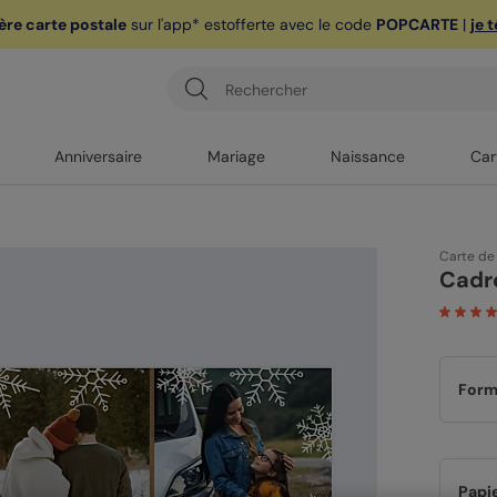
ère carte postale
sur l'app* est
offerte avec le code
POPCARTE
|
je 
Anniversaire
Mariage
Naissance
Car
Carte de
Cadr
Form
Papi