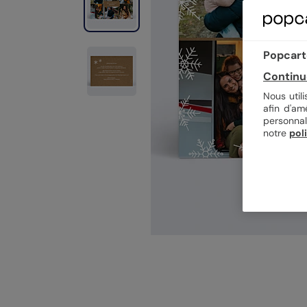
Popcarte
Continu
Nous util
afin d'am
personnal
notre
pol