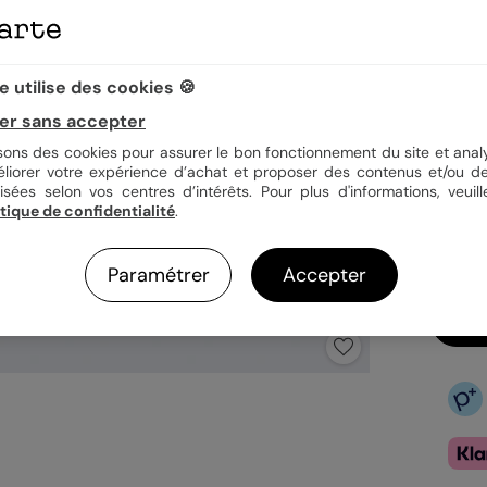
Quan
 utilise des cookies 🍪
er sans accepter
isons des cookies pour assurer le bon fonctionnement du site et analy
3,4
éliorer votre expérience d’achat et proposer des contenus et/ou de
En
isées selon vos centres d’intérêts. Pour plus d'informations, veuill
itique de confidentialité
.
Fa
Ex
Paramétrer
Accepter