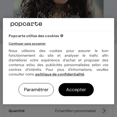
Popcarte utilise des cookies 🍪
Continuer sans accepter
Faire-part bar mitzvah
Nous utilisons des cookies pour assurer le bon
Fanions Bucoliques
fonctionnement du site et analyser le trafic afin
d'améliorer votre expérience d’achat et proposer des
contenus et/ou des publicités personnalisées selon vos
centres d’intérêts. Pour plus d'informations, veuillez
Format
14x14 cm
consulter notre
politique de confidentialité
.
Paramétrer
Accepter
Papier
Papier Satiné
Quantité
Échantillon personnalisé