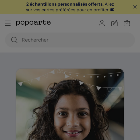
2 échantillons personnalisés offerts.
Allez
sur vos cartes préférées pour en profiter 🕊️
🏖️ Votre
1ère carte postale
sur l'app* est
offerte avec le code
POPCARTE
|
je télécharge