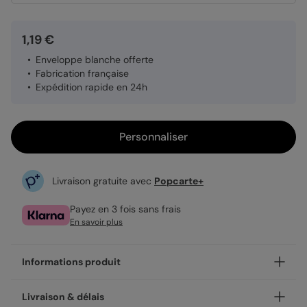
1,19 €
Enveloppe blanche offerte
Fabrication française
Expédition rapide en 24h
Personnaliser
Livraison gratuite avec
Popcarte+
Payez en 3 fois sans frais
En savoir plus
Informations produit
Personnalisez votre faire-part bar mitzvah Fanions
Livraison & délais